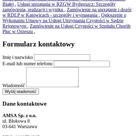
Białej
,
Usługi sprzątania w RZGW Bydgoszcz: Szczegóły
zamówienia, realizacji i wyniku
,
Zamówienie na sprzątanie i dozór
w RDLP w Katowicach - szczegóły i wymagania
,
Ogłoszenie o
Wykonaniu Umowy na Usługi Utrzymania Czystości w Sądzie
Rejonowym
,
Zamówienie na Usługi Czystości w Szpitalu Chorób
Płuc w Orzeszu
,
Formularz kontaktowy
Imię i nazwisko
E-mail lub numer telefonu
Wiadomość
×
Wyślij wiadomość
AMSA Sp. z o.o. - ul. Blokowa 8, Warszawa
Leaflet
+
Dane kontaktowe
−
AMSA Sp. z o.o.
ul. Blokowa 8
03-641 Warszawa