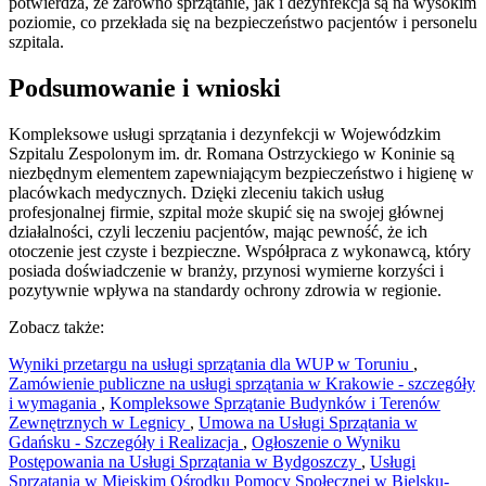
potwierdza, że zarówno sprzątanie, jak i dezynfekcja są na wysokim
poziomie, co przekłada się na bezpieczeństwo pacjentów i personelu
szpitala.
Podsumowanie i wnioski
Kompleksowe usługi sprzątania i dezynfekcji w Wojewódzkim
Szpitalu Zespolonym im. dr. Romana Ostrzyckiego w Koninie są
niezbędnym elementem zapewniającym bezpieczeństwo i higienę w
placówkach medycznych. Dzięki zleceniu takich usług
profesjonalnej firmie, szpital może skupić się na swojej głównej
działalności, czyli leczeniu pacjentów, mając pewność, że ich
otoczenie jest czyste i bezpieczne. Współpraca z wykonawcą, który
posiada doświadczenie w branży, przynosi wymierne korzyści i
pozytywnie wpływa na standardy ochrony zdrowia w regionie.
Zobacz także:
Wyniki przetargu na usługi sprzątania dla WUP w Toruniu
,
Zamówienie publiczne na usługi sprzątania w Krakowie - szczegóły
i wymagania
,
Kompleksowe Sprzątanie Budynków i Terenów
Zewnętrznych w Legnicy
,
Umowa na Usługi Sprzątania w
Gdańsku - Szczegóły i Realizacja
,
Ogłoszenie o Wyniku
Postępowania na Usługi Sprzątania w Bydgoszczy
,
Usługi
Sprzątania w Miejskim Ośrodku Pomocy Społecznej w Bielsku-