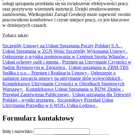
usługi sprzątania przekłada się na zwiększenie efektywności pracy
oraz pozytywny wizerunek instytucji. Dzięki zrealizowanemu
zamówieniu, Wielkopolski Zarząd Geodezji może zapewnić swoim
pracownikom komfortowe i czyste miejsce pracy, co jest kluczowe
w dzisiejszych czasach.
Zobacz także:
Szczegóły Umowy na Usługi Sprzątania Poczty Polskiej S.A.
,
Usługi Sprzątania w ZGN Wola: Szczegóły Wykonania Umowy
,
Ogłoszenie o wyniku postępowania w Centrum Sportu Wilanów -
Usługi ochrony osób i mienia
,
Przetarg na Utrzymanie Czystości w
Sądzie Rejonowym w Zgorzelcu
,
Usługi sprzątania w ZBM-TBS
Spółka z o.o. - Przetarg i Realizacja Umowy
,
Ogłoszenie o
zamiarze zawarcia umowy na utrzymanie dróg wojewódzkich
,
Kompleksowe Utrzymanie Czystości w Ośrodkach Sportowych
Warszawy
,
Kompleksowe Usługi Sprzątania w RDW Złotów -
Przegląd Zamówienia Publicznego
,
Usługi sprzątania dla Telewizji
Polskiej - wyniki przetargu
,
Szczegółowy Przegląd Usług
Utrzymania Porządku w 6 WOG Ustka-Lędowo
,
Formularz kontaktowy
Imię i nazwisko