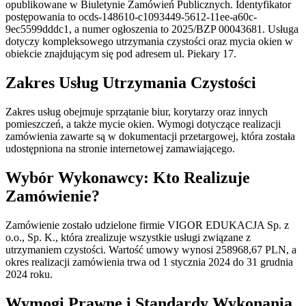
opublikowane w Biuletynie Zamówień Publicznych. Identyfikator
postępowania to ocds-148610-c1093449-5612-11ee-a60c-
9ec5599dddc1, a numer ogłoszenia to 2025/BZP 00043681. Usługa
dotyczy kompleksowego utrzymania czystości oraz mycia okien w
obiekcie znajdującym się pod adresem ul. Piekary 17.
Zakres Usług Utrzymania Czystości
Zakres usług obejmuje sprzątanie biur, korytarzy oraz innych
pomieszczeń, a także mycie okien. Wymogi dotyczące realizacji
zamówienia zawarte są w dokumentacji przetargowej, która została
udostępniona na stronie internetowej zamawiającego.
Wybór Wykonawcy: Kto Realizuje
Zamówienie?
Zamówienie zostało udzielone firmie VIGOR EDUKACJA Sp. z
o.o., Sp. K., która zrealizuje wszystkie usługi związane z
utrzymaniem czystości. Wartość umowy wynosi 258968,67 PLN, a
okres realizacji zamówienia trwa od 1 stycznia 2024 do 31 grudnia
2024 roku.
Wymogi Prawne i Standardy Wykonania