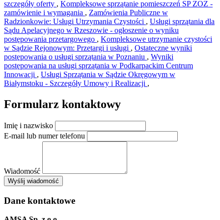
szczegóły oferty
,
Kompleksowe sprzątanie pomieszczeń SP ZOZ -
zamówienie i wymagania
,
Zamówienia Publiczne w
Radzionkowie: Usługi Utrzymania Czystości
,
Usługi sprzątania dla
Sądu Apelacyjnego w Rzeszowie - ogłoszenie o wyniku
postępowania przetargowego
,
Kompleksowe utrzymanie czystości
w Sądzie Rejonowym: Przetargi i usługi
,
Ostateczne wyniki
postępowania o usługi sprzątania w Poznaniu
,
Wyniki
postępowania na usługi sprzątania w Podkarpackim Centrum
Innowacji
,
Usługi Sprzątania w Sądzie Okręgowym w
Białymstoku - Szczegóły Umowy i Realizacji
,
Formularz kontaktowy
Imię i nazwisko
E-mail lub numer telefonu
Wiadomość
×
Wyślij wiadomość
AMSA Sp. z o.o. - ul. Blokowa 8, Warszawa
Leaflet
+
Dane kontaktowe
−
AMSA Sp. z o.o.