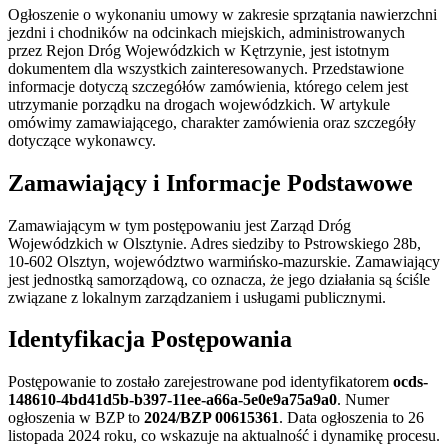
Ogłoszenie o wykonaniu umowy w zakresie sprzątania nawierzchni
jezdni i chodników na odcinkach miejskich, administrowanych
przez Rejon Dróg Wojewódzkich w Kętrzynie, jest istotnym
dokumentem dla wszystkich zainteresowanych. Przedstawione
informacje dotyczą szczegółów zamówienia, którego celem jest
utrzymanie porządku na drogach wojewódzkich. W artykule
omówimy zamawiającego, charakter zamówienia oraz szczegóły
dotyczące wykonawcy.
Zamawiający i Informacje Podstawowe
Zamawiającym w tym postępowaniu jest Zarząd Dróg
Wojewódzkich w Olsztynie. Adres siedziby to Pstrowskiego 28b,
10-602 Olsztyn, województwo warmińsko-mazurskie. Zamawiający
jest jednostką samorządową, co oznacza, że jego działania są ściśle
związane z lokalnym zarządzaniem i usługami publicznymi.
Identyfikacja Postępowania
Postępowanie to zostało zarejestrowane pod identyfikatorem
ocds-
148610-4bd41d5b-b397-11ee-a66a-5e0e9a75a9a0
. Numer
ogłoszenia w BZP to
2024/BZP 00615361
. Data ogłoszenia to 26
listopada 2024 roku, co wskazuje na aktualność i dynamikę procesu.