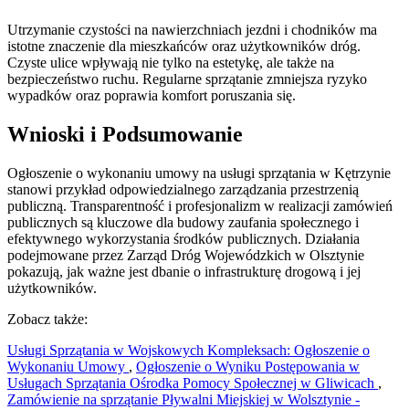
Utrzymanie czystości na nawierzchniach jezdni i chodników ma
istotne znaczenie dla mieszkańców oraz użytkowników dróg.
Czyste ulice wpływają nie tylko na estetykę, ale także na
bezpieczeństwo ruchu. Regularne sprzątanie zmniejsza ryzyko
wypadków oraz poprawia komfort poruszania się.
Wnioski i Podsumowanie
Ogłoszenie o wykonaniu umowy na usługi sprzątania w Kętrzynie
stanowi przykład odpowiedzialnego zarządzania przestrzenią
publiczną. Transparentność i profesjonalizm w realizacji zamówień
publicznych są kluczowe dla budowy zaufania społecznego i
efektywnego wykorzystania środków publicznych. Działania
podejmowane przez Zarząd Dróg Wojewódzkich w Olsztynie
pokazują, jak ważne jest dbanie o infrastrukturę drogową i jej
użytkowników.
Zobacz także:
Usługi Sprzątania w Wojskowych Kompleksach: Ogłoszenie o
Wykonaniu Umowy
,
Ogłoszenie o Wyniku Postępowania w
Usługach Sprzątania Ośrodka Pomocy Społecznej w Gliwicach
,
Zamówienie na sprzątanie Pływalni Miejskiej w Wolsztynie -