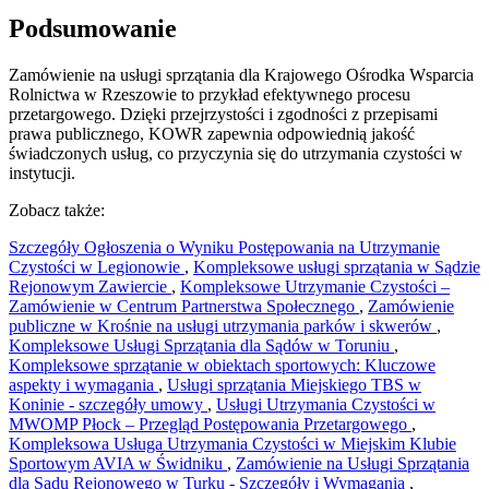
Podsumowanie
Zamówienie na usługi sprzątania dla Krajowego Ośrodka Wsparcia
Rolnictwa w Rzeszowie to przykład efektywnego procesu
przetargowego. Dzięki przejrzystości i zgodności z przepisami
prawa publicznego, KOWR zapewnia odpowiednią jakość
świadczonych usług, co przyczynia się do utrzymania czystości w
instytucji.
Zobacz także:
Szczegóły Ogłoszenia o Wyniku Postępowania na Utrzymanie
Czystości w Legionowie
,
Kompleksowe usługi sprzątania w Sądzie
Rejonowym Zawiercie
,
Kompleksowe Utrzymanie Czystości –
Zamówienie w Centrum Partnerstwa Społecznego
,
Zamówienie
publiczne w Krośnie na usługi utrzymania parków i skwerów
,
Kompleksowe Usługi Sprzątania dla Sądów w Toruniu
,
Kompleksowe sprzątanie w obiektach sportowych: Kluczowe
aspekty i wymagania
,
Usługi sprzątania Miejskiego TBS w
Koninie - szczegóły umowy
,
Usługi Utrzymania Czystości w
MWOMP Płock – Przegląd Postępowania Przetargowego
,
Kompleksowa Usługa Utrzymania Czystości w Miejskim Klubie
Sportowym AVIA w Świdniku
,
Zamówienie na Usługi Sprzątania
dla Sądu Rejonowego w Turku - Szczegóły i Wymagania
,