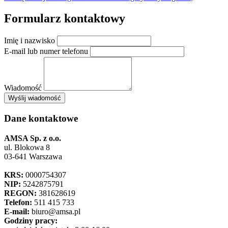
Formularz kontaktowy
Imię i nazwisko
E-mail lub numer telefonu
Wiadomość
×
Wyślij wiadomość
AMSA Sp. z o.o. - ul. Blokowa 8, Warszawa
Leaflet
+
Dane kontaktowe
−
AMSA Sp. z o.o.
ul. Blokowa 8
03-641 Warszawa
KRS:
0000754307
NIP:
5242875791
REGON:
381628619
Telefon:
511 415 733
E-mail:
biuro@amsa.pl
Godziny pracy: