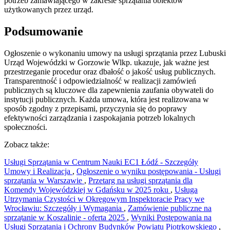
potrzeb zamawiającego w zakresie sprzątania obiektów
użytkowanych przez urząd.
Podsumowanie
Ogłoszenie o wykonaniu umowy na usługi sprzątania przez Lubuski
Urząd Wojewódzki w Gorzowie Wlkp. ukazuje, jak ważne jest
przestrzeganie procedur oraz dbałość o jakość usług publicznych.
Transparentność i odpowiedzialność w realizacji zamówień
publicznych są kluczowe dla zapewnienia zaufania obywateli do
instytucji publicznych. Każda umowa, która jest realizowana w
sposób zgodny z przepisami, przyczynia się do poprawy
efektywności zarządzania i zaspokajania potrzeb lokalnych
społeczności.
Zobacz także:
Usługi Sprzątania w Centrum Nauki EC1 Łódź - Szczegóły
Umowy i Realizacja
,
Ogłoszenie o wyniku postępowania - Usługi
sprzątania w Warszawie
,
Przetarg na usługi sprzątania dla
Komendy Wojewódzkiej w Gdańsku w 2025 roku
,
Usługa
Utrzymania Czystości w Okręgowym Inspektoracie Pracy we
Wrocławiu: Szczegóły i Wymagania
,
Zamówienie publiczne na
sprzątanie w Koszalinie - oferta 2025
,
Wyniki Postępowania na
Usługi Sprzątania i Ochrony Budynków Powiatu Piotrkowskiego
,