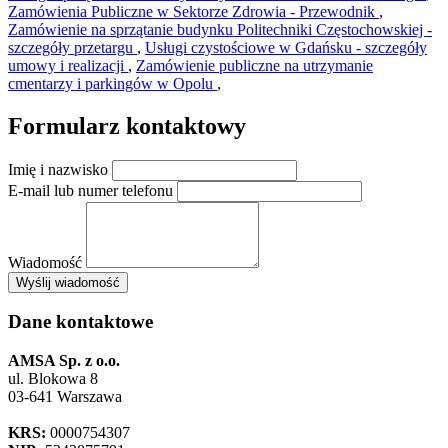
Zamówienia Publiczne w Sektorze Zdrowia - Przewodnik
,
Zamówienie na sprzątanie budynku Politechniki Częstochowskiej -
szczegóły przetargu
,
Usługi czystościowe w Gdańsku - szczegóły
umowy i realizacji
,
Zamówienie publiczne na utrzymanie
cmentarzy i parkingów w Opolu
,
Formularz kontaktowy
Imię i nazwisko
E-mail lub numer telefonu
Wiadomość
×
Wyślij wiadomość
AMSA Sp. z o.o. - ul. Blokowa 8, Warszawa
Leaflet
+
Dane kontaktowe
−
AMSA Sp. z o.o.
ul. Blokowa 8
03-641 Warszawa
KRS:
0000754307