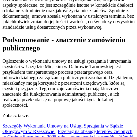
aspekty społeczne, co jest szczególnie istotne w kontekście dbałości
o lokalne zatrudnienie oraz jakość życia mieszkańców. Zgodnie z
dokumentacją, umowa została wykonana w ustalonym terminie, bez
jakichkolwiek zmian do jej treści i wartości, co świadczy o wysokim
standardzie usług dostarczonych przez wykonawcę.
Podsumowanie - znaczenie zamówienia
publicznego
Ogłoszenie o wykonaniu umowy na usługi sprzątania i utrzymania
czystości w Urzędzie Miejskim w Dąbrowie Tarnowskiej jest
przykładem transparentnego procesu przetargowego oraz
odpowiedzialnego zarządzania publicznymi zasobami. Dzięki temu,
mieszkańcy mogą korzystać z przestrzeni urzędowych, które są
czyste i przyjazne. Tego rodzaju zamówienia mają kluczowe
znaczenie dla funkcjonowania administracji publicznej, a ich
realizacja przekłada się na poprawę jakości życia lokalnej
społeczności.
Zobacz także:
Szczegóły Wykonania Umowy na Usługi Sprzątania w Sądzie
Okręgowym w Rzeszowie
,
Przetarg na obsługę terenów zielonych
w Gminie Szczytno w 2025 roku - wymagania i szczegóły
,
Wyniki