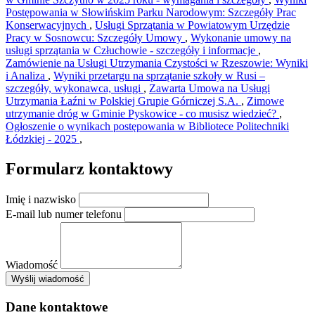
Postępowania w Słowińskim Parku Narodowym: Szczegóły Prac
Konserwacyjnych
,
Usługi Sprzątania w Powiatowym Urzędzie
Pracy w Sosnowcu: Szczegóły Umowy
,
Wykonanie umowy na
usługi sprzątania w Człuchowie - szczegóły i informacje
,
Zamówienie na Usługi Utrzymania Czystości w Rzeszowie: Wyniki
i Analiza
,
Wyniki przetargu na sprzątanie szkoły w Rusi –
szczegóły, wykonawca, usługi
,
Zawarta Umowa na Usługi
Utrzymania Łaźni w Polskiej Grupie Górniczej S.A.
,
Zimowe
utrzymanie dróg w Gminie Pyskowice - co musisz wiedzieć?
,
Ogłoszenie o wynikach postępowania w Bibliotece Politechniki
Łódzkiej - 2025
,
Formularz kontaktowy
Imię i nazwisko
E-mail lub numer telefonu
Wiadomość
×
Wyślij wiadomość
AMSA Sp. z o.o. - ul. Blokowa 8, Warszawa
Leaflet
+
Dane kontaktowe