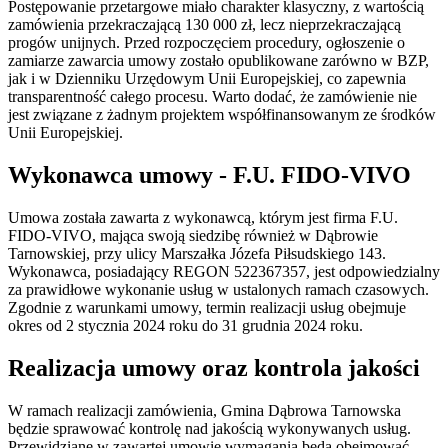
Postępowanie przetargowe miało charakter klasyczny, z wartością
zamówienia przekraczającą 130 000 zł, lecz nieprzekraczającą
progów unijnych. Przed rozpoczęciem procedury, ogłoszenie o
zamiarze zawarcia umowy zostało opublikowane zarówno w BZP,
jak i w Dzienniku Urzędowym Unii Europejskiej, co zapewnia
transparentność całego procesu. Warto dodać, że zamówienie nie
jest związane z żadnym projektem współfinansowanym ze środków
Unii Europejskiej.
Wykonawca umowy - F.U. FIDO-VIVO
Umowa została zawarta z wykonawcą, którym jest firma F.U.
FIDO-VIVO, mająca swoją siedzibę również w Dąbrowie
Tarnowskiej, przy ulicy Marszałka Józefa Piłsudskiego 143.
Wykonawca, posiadający REGON 522367357, jest odpowiedzialny
za prawidłowe wykonanie usług w ustalonych ramach czasowych.
Zgodnie z warunkami umowy, termin realizacji usług obejmuje
okres od 2 stycznia 2024 roku do 31 grudnia 2024 roku.
Realizacja umowy oraz kontrola jakości
W ramach realizacji zamówienia, Gmina Dąbrowa Tarnowska
będzie sprawować kontrolę nad jakością wykonywanych usług.
Przewidziane w zawartej umowie wymagania będą obejmować