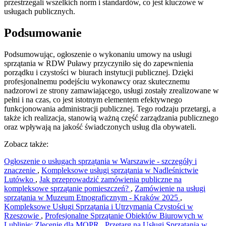
przestrzegali wszelkich norm i standardów, co jest kluczowe w
usługach publicznych.
Podsumowanie
Podsumowując, ogłoszenie o wykonaniu umowy na usługi
sprzątania w RDW Puławy przyczyniło się do zapewnienia
porządku i czystości w biurach instytucji publicznej. Dzięki
profesjonalnemu podejściu wykonawcy oraz skutecznemu
nadzorowi ze strony zamawiającego, usługi zostały zrealizowane w
pełni i na czas, co jest istotnym elementem efektywnego
funkcjonowania administracji publicznej. Tego rodzaju przetargi, a
także ich realizacja, stanowią ważną część zarządzania publicznego
oraz wpływają na jakość świadczonych usług dla obywateli.
Zobacz także:
Ogłoszenie o usługach sprzątania w Warszawie - szczegóły i
znaczenie
,
Kompleksowe usługi sprzątania w Nadleśnictwie
Lutówko
,
Jak przeprowadzić zamówienia publiczne na
kompleksowe sprzątanie pomieszczeń?
,
Zamówienie na usługi
sprzątania w Muzeum Etnograficznym - Kraków 2025
,
Kompleksowe Usługi Sprzątania i Utrzymania Czystości w
Rzeszowie
,
Profesjonalne Sprzątanie Obiektów Biurowych w
Lublinie: Zlecenie dla MOPR
,
Przetarg na Usługi Sprzątania w