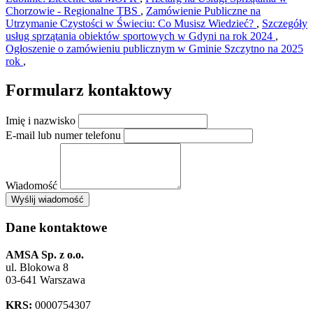
Chorzowie - Regionalne TBS
,
Zamówienie Publiczne na
Utrzymanie Czystości w Świeciu: Co Musisz Wiedzieć?
,
Szczegóły
usług sprzątania obiektów sportowych w Gdyni na rok 2024
,
Ogłoszenie o zamówieniu publicznym w Gminie Szczytno na 2025
rok
,
Formularz kontaktowy
Imię i nazwisko
E-mail lub numer telefonu
Wiadomość
×
Wyślij wiadomość
AMSA Sp. z o.o. - ul. Blokowa 8, Warszawa
Leaflet
+
Dane kontaktowe
−
AMSA Sp. z o.o.
ul. Blokowa 8
03-641 Warszawa
KRS:
0000754307