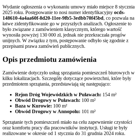
Wydanie ogłoszenia o wykonaniu umowy miało miejsce 8 stycznia
2025 roku. Postępowanie to nosi numer identyfikacyjny
ocds-
148610-4a4aa60f-8d20-11ee-9fb5-3edbb70f45bd
, co pozwala na
łatwe zidentyfikowanie go w przyszłych analizach. Ogłoszenie to
było związane z zamówieniem klasycznym, którego wartość
wynosiła powyżej 130 000 zł, jednak nie przekraczała progów
unijnych. W związku z tym, postępowanie odbyło się zgodnie z
przepisami prawa zamówień publicznych.
Opis przedmiotu zamówienia
Zamówienie dotyczyło usług sprzątania pomieszczeń biurowych w
kilku lokalizacjach. Szczegóły dotyczące powierzchni, które były
przedmiotem sprzątania, przedstawiają się następująco:
Rejon Dróg Wojewódzkich w Puławach:
154 m²
Obwód Drogowy w Puławach:
100 m²
Baza w Kurowie:
100 m²
Obwód Drogowy w Annopolu:
101 m²
Sprzątanie tych pomieszczeń miało na celu zapewnienie czystości
oraz komfortu pracy dla pracowników instytucji. Usługi te były
realizowane w okresie od 1 stycznia do 31 grudnia 2024 roku.