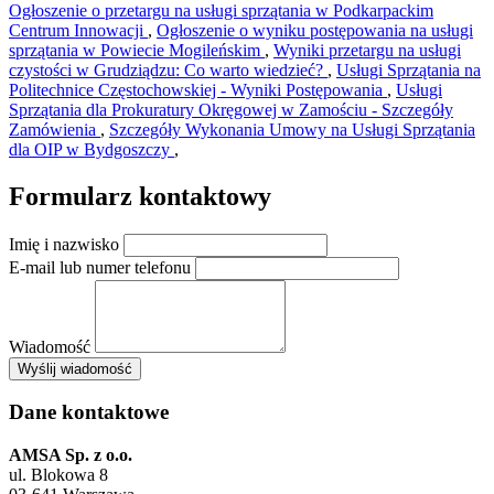
Ogłoszenie o przetargu na usługi sprzątania w Podkarpackim
Centrum Innowacji
,
Ogłoszenie o wyniku postępowania na usługi
sprzątania w Powiecie Mogileńskim
,
Wyniki przetargu na usługi
czystości w Grudziądzu: Co warto wiedzieć?
,
Usługi Sprzątania na
Politechnice Częstochowskiej - Wyniki Postępowania
,
Usługi
Sprzątania dla Prokuratury Okręgowej w Zamościu - Szczegóły
Zamówienia
,
Szczegóły Wykonania Umowy na Usługi Sprzątania
dla OIP w Bydgoszczy
,
Formularz kontaktowy
Imię i nazwisko
E-mail lub numer telefonu
Wiadomość
×
Wyślij wiadomość
AMSA Sp. z o.o. - ul. Blokowa 8, Warszawa
Leaflet
+
Dane kontaktowe
−
AMSA Sp. z o.o.
ul. Blokowa 8