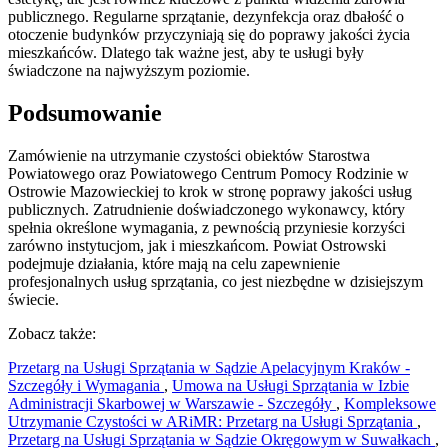
publicznego. Regularne sprzątanie, dezynfekcja oraz dbałość o
otoczenie budynków przyczyniają się do poprawy jakości życia
mieszkańców. Dlatego tak ważne jest, aby te usługi były
świadczone na najwyższym poziomie.
Podsumowanie
Zamówienie na utrzymanie czystości obiektów Starostwa
Powiatowego oraz Powiatowego Centrum Pomocy Rodzinie w
Ostrowie Mazowieckiej to krok w stronę poprawy jakości usług
publicznych. Zatrudnienie doświadczonego wykonawcy, który
spełnia określone wymagania, z pewnością przyniesie korzyści
zarówno instytucjom, jak i mieszkańcom. Powiat Ostrowski
podejmuje działania, które mają na celu zapewnienie
profesjonalnych usług sprzątania, co jest niezbędne w dzisiejszym
świecie.
Zobacz także:
Przetarg na Usługi Sprzątania w Sądzie Apelacyjnym Kraków -
Szczegóły i Wymagania
,
Umowa na Usługi Sprzątania w Izbie
Administracji Skarbowej w Warszawie - Szczegóły
,
Kompleksowe
Utrzymanie Czystości w ARiMR: Przetarg na Usługi Sprzątania
,
Przetarg na Usługi Sprzątania w Sądzie Okręgowym w Suwałkach
,