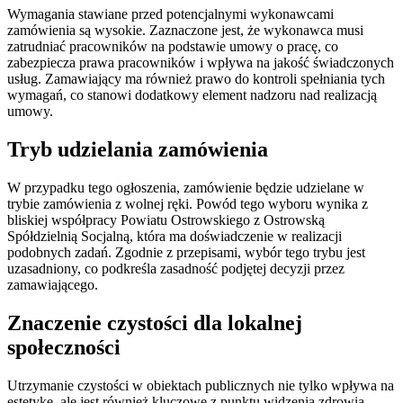
Wymagania stawiane przed potencjalnymi wykonawcami
zamówienia są wysokie. Zaznaczone jest, że wykonawca musi
zatrudniać pracowników na podstawie umowy o pracę, co
zabezpiecza prawa pracowników i wpływa na jakość świadczonych
usług. Zamawiający ma również prawo do kontroli spełniania tych
wymagań, co stanowi dodatkowy element nadzoru nad realizacją
umowy.
Tryb udzielania zamówienia
W przypadku tego ogłoszenia, zamówienie będzie udzielane w
trybie zamówienia z wolnej ręki. Powód tego wyboru wynika z
bliskiej współpracy Powiatu Ostrowskiego z Ostrowską
Spółdzielnią Socjalną, która ma doświadczenie w realizacji
podobnych zadań. Zgodnie z przepisami, wybór tego trybu jest
uzasadniony, co podkreśla zasadność podjętej decyzji przez
zamawiającego.
Znaczenie czystości dla lokalnej
społeczności
Utrzymanie czystości w obiektach publicznych nie tylko wpływa na
estetykę, ale jest również kluczowe z punktu widzenia zdrowia