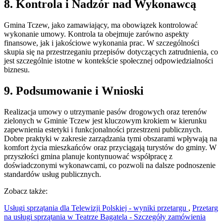
8. Kontrola i Nadzór nad Wykonawcą
Gmina Tczew, jako zamawiający, ma obowiązek kontrolować
wykonanie umowy. Kontrola ta obejmuje zarówno aspekty
finansowe, jak i jakościowe wykonania prac. W szczególności
skupia się na przestrzeganiu przepisów dotyczących zatrudnienia, co
jest szczególnie istotne w kontekście społecznej odpowiedzialności
biznesu.
9. Podsumowanie i Wnioski
Realizacja umowy o utrzymanie pasów drogowych oraz terenów
zielonych w Gminie Tczew jest kluczowym krokiem w kierunku
zapewnienia estetyki i funkcjonalności przestrzeni publicznych.
Dobre praktyki w zakresie zarządzania tymi obszarami wpływają na
komfort życia mieszkańców oraz przyciągają turystów do gminy. W
przyszłości gmina planuje kontynuować współpracę z
doświadczonymi wykonawcami, co pozwoli na dalsze podnoszenie
standardów usług publicznych.
Zobacz także:
Usługi sprzątania dla Telewizji Polskiej - wyniki przetargu
,
Przetarg
na usługi sprzątania w Teatrze Bagatela - Szczegóły zamówienia