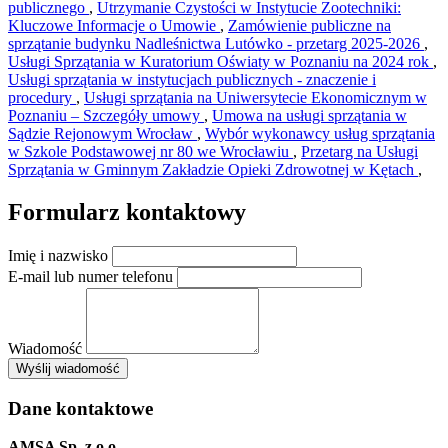
publicznego
,
Utrzymanie Czystości w Instytucie Zootechniki:
Kluczowe Informacje o Umowie
,
Zamówienie publiczne na
sprzątanie budynku Nadleśnictwa Lutówko - przetarg 2025-2026
,
Usługi Sprzątania w Kuratorium Oświaty w Poznaniu na 2024 rok
,
Usługi sprzątania w instytucjach publicznych - znaczenie i
procedury
,
Usługi sprzątania na Uniwersytecie Ekonomicznym w
Poznaniu – Szczegóły umowy
,
Umowa na usługi sprzątania w
Sądzie Rejonowym Wrocław
,
Wybór wykonawcy usług sprzątania
w Szkole Podstawowej nr 80 we Wrocławiu
,
Przetarg na Usługi
Sprzątania w Gminnym Zakładzie Opieki Zdrowotnej w Kętach
,
Formularz kontaktowy
Imię i nazwisko
E-mail lub numer telefonu
Wiadomość
×
Wyślij wiadomość
AMSA Sp. z o.o. - ul. Blokowa 8, Warszawa
Leaflet
+
Dane kontaktowe
−
AMSA Sp. z o.o.