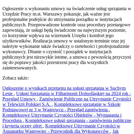
Ogłoszenie o wykonaniu umowy na świadczenie usług sprzątania w
Urzędzie Pracy m.st. Warszawy pokazuje, jak ważne jest
profesjonalne podejście do utrzymania porządku w instytucjach
publicznych. Przeprowadzone kontrole oraz procedury przetargowe
zapewniają, że usługi będą świadczone na najwyższym poziomie,
co korzystnie wpływa na wizerunek Urzędu i komfort jego
użytkowników. Realizacja umowy w ustalonym terminie oraz jej
należyte wykonanie także świadczy o rzetelności i profesjonalizmie
wykonawcy. Dbanie o czystość i porządek w instytucjach
publicznych jest niezwykle istotne, a umowa z pewnością przyczyni
się do poprawy jakości przestrzeni pracy dla wszystkich
zainteresowanych.
Zobacz także:
Ogłoszenie o wynikach przetargu na usługi sprzątania w Suchym
Lesie
,
Usługi Sprzątania w Filharmonii Dolnośląskiej na 2024 rok -
Przegląd Umowy
,
Zamówienie Publiczne na Utrzymanie Czystości
w Telewizji Polskiej S.A.
,
Kompleksowe sprzątanie w Szkole
Podstawowej nr 3 w Wągrowcu - Przegląd zamówienia
,
Kompleksowe Utrzymanie Czystości Obiektów - Wymagania i
Procedura
,
Kompleksowe usługi sprzątania - zamówienia publiczne
i kryteria oceny ofert
,
Kompleksowe Utrzymanie Czystości w
Aquaparku Wągrowiec - Przewodnik dla Wykonawców
,
Jak