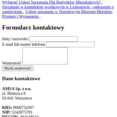
Wybierać Usługi Sprzątania Dla Budynków Mieszkalnych?
,
Sprzątanie w kompleksie wojskowym w Legionowie - ogłoszenie o
zamówieniu
,
Usługi sprzątania w Narodowym Muzeum Morskim:
Przetarg i Wymagania
,
Formularz kontaktowy
Imię i nazwisko
E-mail lub numer telefonu
Wiadomość
×
Wyślij wiadomość
AMSA Sp. z o.o. - ul. Blokowa 8, Warszawa
Leaflet
+
Dane kontaktowe
−
AMSA Sp. z o.o.
ul. Blokowa 8
03-641 Warszawa
KRS:
0000754307
NIP:
5242875791
REGON:
381628619