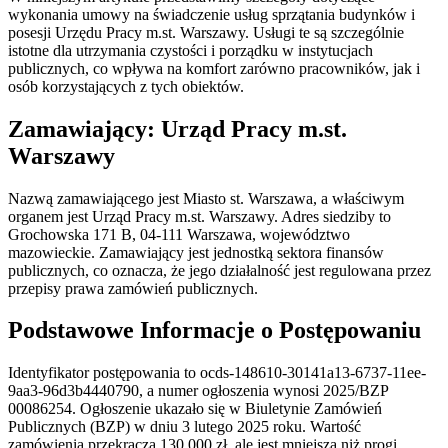
wykonania umowy na świadczenie usług sprzątania budynków i
posesji Urzędu Pracy m.st. Warszawy. Usługi te są szczególnie
istotne dla utrzymania czystości i porządku w instytucjach
publicznych, co wpływa na komfort zarówno pracowników, jak i
osób korzystających z tych obiektów.
Zamawiający: Urząd Pracy m.st.
Warszawy
Nazwą zamawiającego jest Miasto st. Warszawa, a właściwym
organem jest Urząd Pracy m.st. Warszawy. Adres siedziby to
Grochowska 171 B, 04-111 Warszawa, województwo
mazowieckie. Zamawiający jest jednostką sektora finansów
publicznych, co oznacza, że jego działalność jest regulowana przez
przepisy prawa zamówień publicznych.
Podstawowe Informacje o Postępowaniu
Identyfikator postępowania to ocds-148610-30141a13-6737-11ee-
9aa3-96d3b4440790, a numer ogłoszenia wynosi 2025/BZP
00086254. Ogłoszenie ukazało się w Biuletynie Zamówień
Publicznych (BZP) w dniu 3 lutego 2025 roku. Wartość
zamówienia przekracza 130 000 zł, ale jest mniejsza niż progi