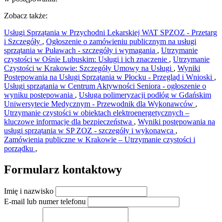
Zobacz także:
Usługi Sprzątania w Przychodni Lekarskiej WAT SPZOZ - Przetarg
i Szczegóły
,
Ogłoszenie o zamówieniu publicznym na usługi
sprzątania w Puławach - szczegóły i wymagania
,
Utrzymanie
czystości w Ośnie Lubuskim: Usługi i ich znaczenie
,
Utrzymanie
Czystości w Krakowie: Szczegóły Umowy na Usługi
,
Wyniki
Postępowania na Usługi Sprzątania w Płocku - Przegląd i Wnioski
,
Usługi sprzątania w Centrum Aktywności Seniora - ogłoszenie o
wyniku postępowania
,
Usługa polimeryzacji podłóg w Gdańskim
Uniwersytecie Medycznym - Przewodnik dla Wykonawców
,
Utrzymanie czystości w obiektach elektroenergetycznych –
kluczowe informacje dla bezpieczeństwa
,
Wyniki postępowania na
usługi sprzątania w SP ZOZ - szczegóły i wykonawca
,
Zamówienia publiczne w Krakowie – Utrzymanie czystości i
porządku
,
Formularz kontaktowy
Imię i nazwisko
E-mail lub numer telefonu