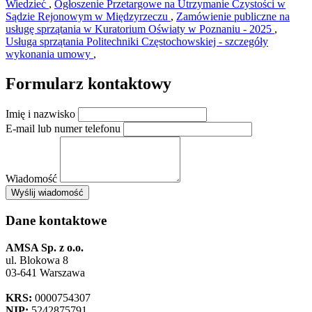
Wiedzieć
,
Ogłoszenie Przetargowe na Utrzymanie Czystości w
Sądzie Rejonowym w Międzyrzeczu
,
Zamówienie publiczne na
usługę sprzątania w Kuratorium Oświaty w Poznaniu - 2025
,
Usługa sprzątania Politechniki Częstochowskiej - szczegóły
wykonania umowy
,
Formularz kontaktowy
Imię i nazwisko
E-mail lub numer telefonu
Wiadomość
×
Wyślij wiadomość
AMSA Sp. z o.o. - ul. Blokowa 8, Warszawa
Leaflet
+
Dane kontaktowe
−
AMSA Sp. z o.o.
ul. Blokowa 8
03-641 Warszawa
KRS:
0000754307
NIP:
5242875791