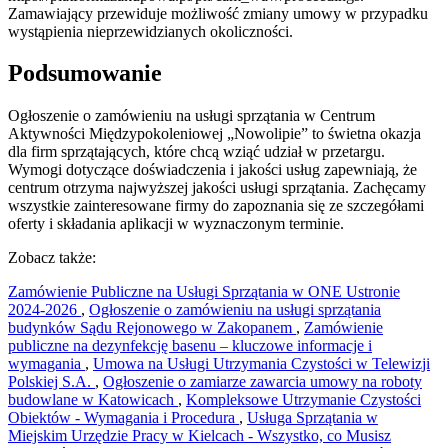
Zamawiający przewiduje możliwość zmiany umowy w przypadku
wystąpienia nieprzewidzianych okoliczności.
Podsumowanie
Ogłoszenie o zamówieniu na usługi sprzątania w Centrum
Aktywności Międzypokoleniowej „Nowolipie” to świetna okazja
dla firm sprzątających, które chcą wziąć udział w przetargu.
Wymogi dotyczące doświadczenia i jakości usług zapewniają, że
centrum otrzyma najwyższej jakości usługi sprzątania. Zachęcamy
wszystkie zainteresowane firmy do zapoznania się ze szczegółami
oferty i składania aplikacji w wyznaczonym terminie.
Zobacz także:
Zamówienie Publiczne na Usługi Sprzątania w ONE Ustronie
2024-2026
,
Ogłoszenie o zamówieniu na usługi sprzątania
budynków Sądu Rejonowego w Zakopanem
,
Zamówienie
publiczne na dezynfekcję basenu – kluczowe informacje i
wymagania
,
Umowa na Usługi Utrzymania Czystości w Telewizji
Polskiej S.A.
,
Ogłoszenie o zamiarze zawarcia umowy na roboty
budowlane w Katowicach
,
Kompleksowe Utrzymanie Czystości
Obiektów - Wymagania i Procedura
,
Usługa Sprzątania w
Miejskim Urzędzie Pracy w Kielcach - Wszystko, co Musisz