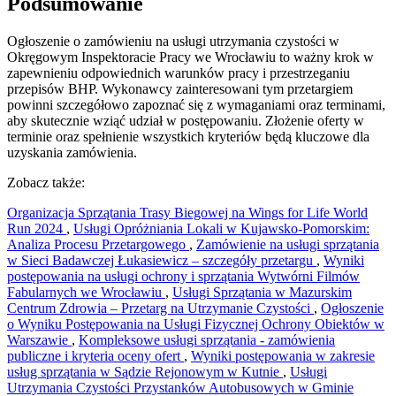
Podsumowanie
Ogłoszenie o zamówieniu na usługi utrzymania czystości w
Okręgowym Inspektoracie Pracy we Wrocławiu to ważny krok w
zapewnieniu odpowiednich warunków pracy i przestrzeganiu
przepisów BHP. Wykonawcy zainteresowani tym przetargiem
powinni szczegółowo zapoznać się z wymaganiami oraz terminami,
aby skutecznie wziąć udział w postępowaniu. Złożenie oferty w
terminie oraz spełnienie wszystkich kryteriów będą kluczowe dla
uzyskania zamówienia.
Zobacz także:
Organizacja Sprzątania Trasy Biegowej na Wings for Life World
Run 2024
,
Usługi Opróżniania Lokali w Kujawsko-Pomorskim:
Analiza Procesu Przetargowego
,
Zamówienie na usługi sprzątania
w Sieci Badawczej Łukasiewicz – szczegóły przetargu
,
Wyniki
postępowania na usługi ochrony i sprzątania Wytwórni Filmów
Fabularnych we Wrocławiu
,
Usługi Sprzątania w Mazurskim
Centrum Zdrowia – Przetarg na Utrzymanie Czystości
,
Ogłoszenie
o Wyniku Postępowania na Usługi Fizycznej Ochrony Obiektów w
Warszawie
,
Kompleksowe usługi sprzątania - zamówienia
publiczne i kryteria oceny ofert
,
Wyniki postępowania w zakresie
usług sprzątania w Sądzie Rejonowym w Kutnie
,
Usługi
Utrzymania Czystości Przystanków Autobusowych w Gminie