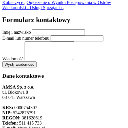
Kobierzyce
,
Ogłoszenie o Wyniku Postępowania w Ostrów
Wielkopolski - Usługi Sprzątania
,
Formularz kontaktowy
Imię i nazwisko
E-mail lub numer telefonu
Wiadomość
×
Wyślij wiadomość
AMSA Sp. z o.o. - ul. Blokowa 8, Warszawa
Leaflet
+
Dane kontaktowe
−
AMSA Sp. z o.o.
ul. Blokowa 8
03-641 Warszawa
KRS:
0000754307
NIP:
5242875791
REGON:
381628619
Telefon:
511 415 733