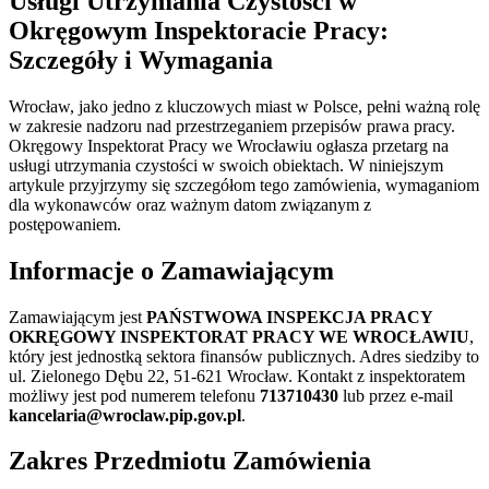
Usługi Utrzymania Czystości w
Okręgowym Inspektoracie Pracy:
Szczegóły i Wymagania
Wrocław, jako jedno z kluczowych miast w Polsce, pełni ważną rolę
w zakresie nadzoru nad przestrzeganiem przepisów prawa pracy.
Okręgowy Inspektorat Pracy we Wrocławiu ogłasza przetarg na
usługi utrzymania czystości w swoich obiektach. W niniejszym
artykule przyjrzymy się szczegółom tego zamówienia, wymaganiom
dla wykonawców oraz ważnym datom związanym z
postępowaniem.
Informacje o Zamawiającym
Zamawiającym jest
PAŃSTWOWA INSPEKCJA PRACY
OKRĘGOWY INSPEKTORAT PRACY WE WROCŁAWIU
,
który jest jednostką sektora finansów publicznych. Adres siedziby to
ul. Zielonego Dębu 22, 51-621 Wrocław. Kontakt z inspektoratem
możliwy jest pod numerem telefonu
713710430
lub przez e-mail
kancelaria@wroclaw.pip.gov.pl
.
Zakres Przedmiotu Zamówienia