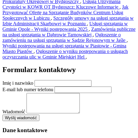
Prokuratury Okręgowej w Bydgoszczy
,
Usługa Utrzymania
Czystości w KOWR OT Bydgoszcz: Kluczowe Informacje
,
Jak
Przygotować Ofertę na Sprzątanie Budynków Centrum Usług
Społecznych w Lubiczu
,
Szczegóły umowy na usługi sprzątania w
Izbie Administracji Skarbowej w Poznaniu
,
Usługi sprzątania w
Gminie Opole - Wyniki postępowania 2025
,
Zamówienia publiczne
na usługi sprzątania w Dąbrowie Tarnowskiej
,
Ogłoszenie o
zamówieniu na usługi sprzątania w Sądzie Rejonowym w Jaśle
,
Wyniki postępowania na usługi sprzątania w Piastowie - Gmina
Miasto Piastów
,
Ogłoszenie o wyniku postępowania o usługach
oczyszczania ulic w Gminie Miejskiej Hel
,
Formularz kontaktowy
Imię i nazwisko
E-mail lub numer telefonu
Wiadomość
×
Wyślij wiadomość
AMSA Sp. z o.o. - ul. Blokowa 8, Warszawa
Leaflet
+
Dane kontaktowe