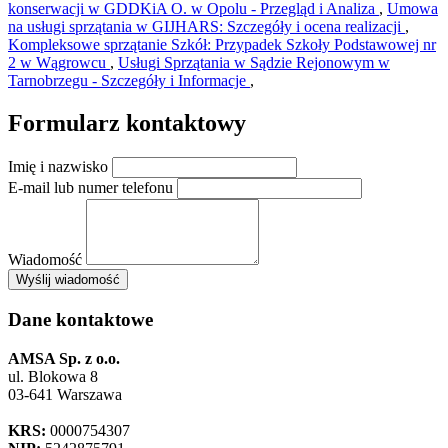
konserwacji w GDDKiA O. w Opolu - Przegląd i Analiza
,
Umowa
na usługi sprzątania w GIJHARS: Szczegóły i ocena realizacji
,
Kompleksowe sprzątanie Szkół: Przypadek Szkoły Podstawowej nr
2 w Wągrowcu
,
Usługi Sprzątania w Sądzie Rejonowym w
Tarnobrzegu - Szczegóły i Informacje
,
Formularz kontaktowy
Imię i nazwisko
E-mail lub numer telefonu
Wiadomość
×
Wyślij wiadomość
AMSA Sp. z o.o. - ul. Blokowa 8, Warszawa
Leaflet
+
Dane kontaktowe
−
AMSA Sp. z o.o.
ul. Blokowa 8
03-641 Warszawa
KRS:
0000754307