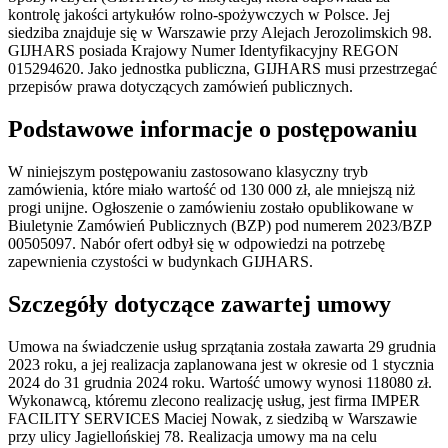
kontrolę jakości artykułów rolno-spożywczych w Polsce. Jej
siedziba znajduje się w Warszawie przy Alejach Jerozolimskich 98.
GIJHARS posiada Krajowy Numer Identyfikacyjny REGON
015294620. Jako jednostka publiczna, GIJHARS musi przestrzegać
przepisów prawa dotyczących zamówień publicznych.
Podstawowe informacje o postępowaniu
W niniejszym postępowaniu zastosowano klasyczny tryb
zamówienia, które miało wartość od 130 000 zł, ale mniejszą niż
progi unijne. Ogłoszenie o zamówieniu zostało opublikowane w
Biuletynie Zamówień Publicznych (BZP) pod numerem 2023/BZP
00505097. Nabór ofert odbył się w odpowiedzi na potrzebę
zapewnienia czystości w budynkach GIJHARS.
Szczegóły dotyczące zawartej umowy
Umowa na świadczenie usług sprzątania została zawarta 29 grudnia
2023 roku, a jej realizacja zaplanowana jest w okresie od 1 stycznia
2024 do 31 grudnia 2024 roku. Wartość umowy wynosi 118080 zł.
Wykonawcą, któremu zlecono realizację usług, jest firma IMPER
FACILITY SERVICES Maciej Nowak, z siedzibą w Warszawie
przy ulicy Jagiellońskiej 78. Realizacja umowy ma na celu