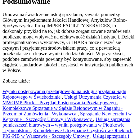
Podsumowanie
Umowa na świadczenie usług sprzątania, zawarta pomiędzy
Głównym Inspektoratem Jakości Handlowej Artykułów Rolno-
Spożywczych a firmą IMPER FACILITY SERVICES, to
doskonały przykład na to, jak dobrze zorganizowane zamówienia
publiczne mogą wpływać na efektywność działań instytucji. Dzięki
profesjonalizmowi wykonawcy, GIJHARS może cieszyć się
czystym i przyjemnym środowiskiem pracy, co z pewnością
przekłada się na lepsze wyniki ich działalności. W przyszłości,
podobne zamówienia powinny być kontynuowane, aby zapewnić
ciągłość standardów jakości i czystości w instytucjach publicznych
w Polsce.
Zobacz także:
Wyniki postępowania przetargowego na usługi sprzątania Sądu
Rejonowego w Świebodzinie
,
Usługi Utrzymania Czystości w
MWOMP Płock – Przegląd Postępowania Przetargowego
,
Kompleksowe Sprzątanie w Sądzie Rejonowym w Żaganiu -
Przedmiot Zamówienia i Wykonawca
,
Sprzątanie Nawierzchni w
Kętrzynie - Szczegóły Umowy i Wykonawcy
,
Usługa sprzątania
pomieszczeń biurowych – wyniki postępowania w Piotrkowie
Trybunalskim
,
Kompleksowe Utrzymanie Czystości w Obiektach
PIG-PIB w Warszawie - Szczegóły Umowy
,
Usługi sprzątania i