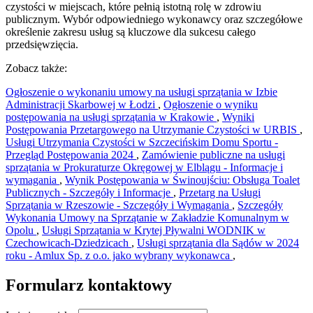
czystości w miejscach, które pełnią istotną rolę w zdrowiu
publicznym. Wybór odpowiedniego wykonawcy oraz szczegółowe
określenie zakresu usług są kluczowe dla sukcesu całego
przedsięwzięcia.
Zobacz także:
Ogłoszenie o wykonaniu umowy na usługi sprzątania w Izbie
Administracji Skarbowej w Łodzi
,
Ogłoszenie o wyniku
postępowania na usługi sprzątania w Krakowie
,
Wyniki
Postępowania Przetargowego na Utrzymanie Czystości w URBIS
,
Usługi Utrzymania Czystości w Szczecińskim Domu Sportu -
Przegląd Postępowania 2024
,
Zamówienie publiczne na usługi
sprzątania w Prokuraturze Okręgowej w Elblągu - Informacje i
wymagania
,
Wynik Postępowania w Świnoujściu: Obsługa Toalet
Publicznych - Szczegóły i Informacje
,
Przetarg na Usługi
Sprzątania w Rzeszowie - Szczegóły i Wymagania
,
Szczegóły
Wykonania Umowy na Sprzątanie w Zakładzie Komunalnym w
Opolu
,
Usługi Sprzątania w Krytej Pływalni WODNIK w
Czechowicach-Dziedzicach
,
Usługi sprzątania dla Sądów w 2024
roku - Amlux Sp. z o.o. jako wybrany wykonawca
,
Formularz kontaktowy