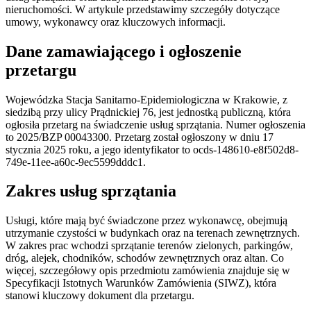
nieruchomości. W artykule przedstawimy szczegóły dotyczące
umowy, wykonawcy oraz kluczowych informacji.
Dane zamawiającego i ogłoszenie
przetargu
Wojewódzka Stacja Sanitarno-Epidemiologiczna w Krakowie, z
siedzibą przy ulicy Prądnickiej 76, jest jednostką publiczną, która
ogłosiła przetarg na świadczenie usług sprzątania. Numer ogłoszenia
to 2025/BZP 00043300. Przetarg został ogłoszony w dniu 17
stycznia 2025 roku, a jego identyfikator to ocds-148610-e8f502d8-
749e-11ee-a60c-9ec5599dddc1.
Zakres usług sprzątania
Usługi, które mają być świadczone przez wykonawcę, obejmują
utrzymanie czystości w budynkach oraz na terenach zewnętrznych.
W zakres prac wchodzi sprzątanie terenów zielonych, parkingów,
dróg, alejek, chodników, schodów zewnętrznych oraz altan. Co
więcej, szczegółowy opis przedmiotu zamówienia znajduje się w
Specyfikacji Istotnych Warunków Zamówienia (SIWZ), która
stanowi kluczowy dokument dla przetargu.