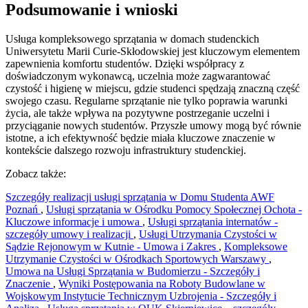
Podsumowanie i wnioski
Usługa kompleksowego sprzątania w domach studenckich
Uniwersytetu Marii Curie-Skłodowskiej jest kluczowym elementem
zapewnienia komfortu studentów. Dzięki współpracy z
doświadczonym wykonawcą, uczelnia może zagwarantować
czystość i higienę w miejscu, gdzie studenci spędzają znaczną część
swojego czasu. Regularne sprzątanie nie tylko poprawia warunki
życia, ale także wpływa na pozytywne postrzeganie uczelni i
przyciąganie nowych studentów. Przyszłe umowy mogą być równie
istotne, a ich efektywność będzie miała kluczowe znaczenie w
kontekście dalszego rozwoju infrastruktury studenckiej.
Zobacz także:
Szczegóły realizacji usługi sprzątania w Domu Studenta AWF
Poznań
,
Usługi sprzątania w Ośrodku Pomocy Społecznej Ochota -
Kluczowe informacje i umowa
,
Usługi sprzątania internatów -
szczegóły umowy i realizacji
,
Usługi Utrzymania Czystości w
Sądzie Rejonowym w Kutnie - Umowa i Zakres
,
Kompleksowe
Utrzymanie Czystości w Ośrodkach Sportowych Warszawy
,
Umowa na Usługi Sprzątania w Budomierzu - Szczegóły i
Znaczenie
,
Wyniki Postępowania na Roboty Budowlane w
Wojskowym Instytucie Technicznym Uzbrojenia - Szczegóły i