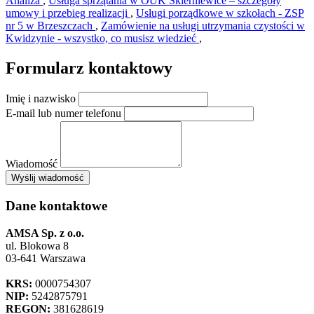
Analiza
,
Usługa sprzątania w OUK Skierniewice – szczegóły
umowy i przebieg realizacji
,
Usługi porządkowe w szkołach - ZSP
nr 5 w Brzeszczach
,
Zamówienie na usługi utrzymania czystości w
Kwidzynie - wszystko, co musisz wiedzieć
,
Formularz kontaktowy
Imię i nazwisko
E-mail lub numer telefonu
Wiadomość
×
Wyślij wiadomość
AMSA Sp. z o.o. - ul. Blokowa 8, Warszawa
Leaflet
+
Dane kontaktowe
−
AMSA Sp. z o.o.
ul. Blokowa 8
03-641 Warszawa
KRS:
0000754307
NIP:
5242875791
REGON:
381628619