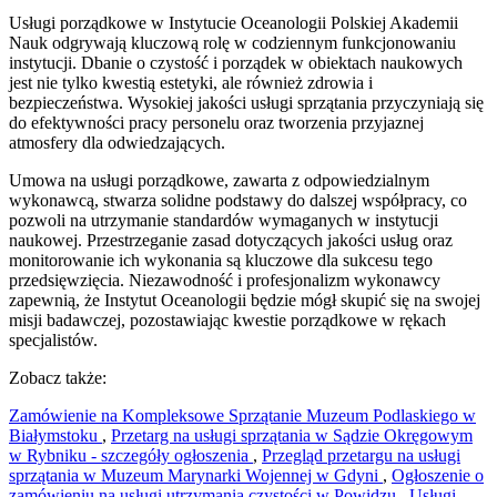
Usługi porządkowe w Instytucie Oceanologii Polskiej Akademii
Nauk odgrywają kluczową rolę w codziennym funkcjonowaniu
instytucji. Dbanie o czystość i porządek w obiektach naukowych
jest nie tylko kwestią estetyki, ale również zdrowia i
bezpieczeństwa. Wysokiej jakości usługi sprzątania przyczyniają się
do efektywności pracy personelu oraz tworzenia przyjaznej
atmosfery dla odwiedzających.
Umowa na usługi porządkowe, zawarta z odpowiedzialnym
wykonawcą, stwarza solidne podstawy do dalszej współpracy, co
pozwoli na utrzymanie standardów wymaganych w instytucji
naukowej. Przestrzeganie zasad dotyczących jakości usług oraz
monitorowanie ich wykonania są kluczowe dla sukcesu tego
przedsięwzięcia. Niezawodność i profesjonalizm wykonawcy
zapewnią, że Instytut Oceanologii będzie mógł skupić się na swojej
misji badawczej, pozostawiając kwestie porządkowe w rękach
specjalistów.
Zobacz także:
Zamówienie na Kompleksowe Sprzątanie Muzeum Podlaskiego w
Białymstoku
,
Przetarg na usługi sprzątania w Sądzie Okręgowym
w Rybniku - szczegóły ogłoszenia
,
Przegląd przetargu na usługi
sprzątania w Muzeum Marynarki Wojennej w Gdyni
,
Ogłoszenie o
zamówieniu na usługi utrzymania czystości w Powidzu
,
Usługi