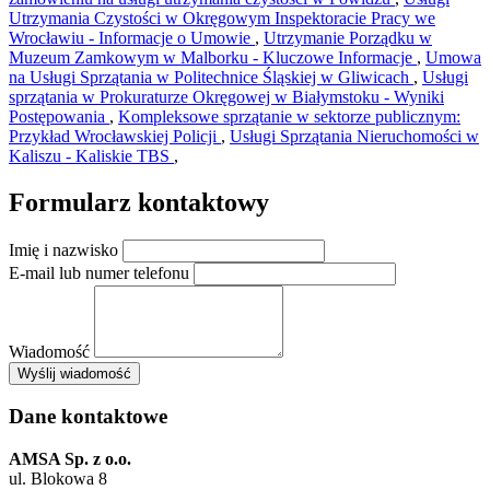
Utrzymania Czystości w Okręgowym Inspektoracie Pracy we
Wrocławiu - Informacje o Umowie
,
Utrzymanie Porządku w
Muzeum Zamkowym w Malborku - Kluczowe Informacje
,
Umowa
na Usługi Sprzątania w Politechnice Śląskiej w Gliwicach
,
Usługi
sprzątania w Prokuraturze Okręgowej w Białymstoku - Wyniki
Postępowania
,
Kompleksowe sprzątanie w sektorze publicznym:
Przykład Wrocławskiej Policji
,
Usługi Sprzątania Nieruchomości w
Kaliszu - Kaliskie TBS
,
Formularz kontaktowy
Imię i nazwisko
E-mail lub numer telefonu
Wiadomość
×
Wyślij wiadomość
AMSA Sp. z o.o. - ul. Blokowa 8, Warszawa
Leaflet
+
Dane kontaktowe
−
AMSA Sp. z o.o.
ul. Blokowa 8