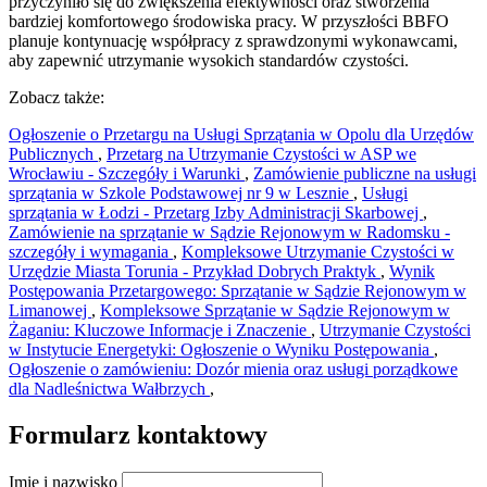
przyczyniło się do zwiększenia efektywności oraz stworzenia
bardziej komfortowego środowiska pracy. W przyszłości BBFO
planuje kontynuację współpracy z sprawdzonymi wykonawcami,
aby zapewnić utrzymanie wysokich standardów czystości.
Zobacz także:
Ogłoszenie o Przetargu na Usługi Sprzątania w Opolu dla Urzędów
Publicznych
,
Przetarg na Utrzymanie Czystości w ASP we
Wrocławiu - Szczegóły i Warunki
,
Zamówienie publiczne na usługi
sprzątania w Szkole Podstawowej nr 9 w Lesznie
,
Usługi
sprzątania w Łodzi - Przetarg Izby Administracji Skarbowej
,
Zamówienie na sprzątanie w Sądzie Rejonowym w Radomsku -
szczegóły i wymagania
,
Kompleksowe Utrzymanie Czystości w
Urzędzie Miasta Torunia - Przykład Dobrych Praktyk
,
Wynik
Postępowania Przetargowego: Sprzątanie w Sądzie Rejonowym w
Limanowej
,
Kompleksowe Sprzątanie w Sądzie Rejonowym w
Żaganiu: Kluczowe Informacje i Znaczenie
,
Utrzymanie Czystości
w Instytucie Energetyki: Ogłoszenie o Wyniku Postępowania
,
Ogłoszenie o zamówieniu: Dozór mienia oraz usługi porządkowe
dla Nadleśnictwa Wałbrzych
,
Formularz kontaktowy
Imię i nazwisko