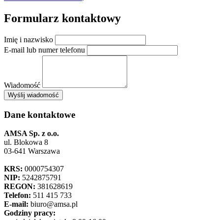
Formularz kontaktowy
Imię i nazwisko
E-mail lub numer telefonu
Wiadomość
×
Wyślij wiadomość
AMSA Sp. z o.o. - ul. Blokowa 8, Warszawa
Leaflet
+
Dane kontaktowe
−
AMSA Sp. z o.o.
ul. Blokowa 8
03-641 Warszawa
KRS:
0000754307
NIP:
5242875791
REGON:
381628619
Telefon:
511 415 733
E-mail:
biuro@amsa.pl
Godziny pracy: