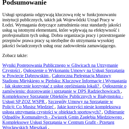
Podsumowanie
Usługi sprzątania odgrywają kluczową rolę w funkcjonowaniu
instytucji publicznych, takich jak Wojewódzki Urząd Pracy w
Łodzi. Wymagania dotyczące zatrudnienia oraz standardy jakości
usług są istotnymi elementami, które wpływają na efektywność i
profesjonalizm tych usług. Dobra organizacja pracy i przestrzeganie
przepisów prawa pracy są niezbędne do utrzymania wysokiej
jakości świadczonych usług oraz zadowolenia zamawiającego.
Zobacz także:
Wyniki Postępowania Publicznego w Gliwicach na Utrzymanie
Czystości
,
Ogłoszenie o Wykonaniu Umowy na Usługi Sprzątania
w Powiecie Dąbrowskim
,
Całoroczna Pielęgnacja Murawy
Stadionu Miejskiego w Pieńsku: Kluczowe Informacje i Wymagania
,
Jak skutecznie korzystać z usług opróżniania lokali?
,
Ogłoszenie o
zamówieniu: dozorowanie i sprzątanie w DPS Radziechowicach
,
Kompleksowe Sprzątanie Obiektów Publicznych w Białymstoku -
Usługi SP ZOZ WSPR
,
Szczegóły Umowy na Sprzątanie w
Policji: Co Musisz Wiedzieć
,
Jakie korzyści niesie kompleksowa
usługa utrzymania czystości w obiektach sportowych?
,
Odbieranie
Odpadów Komunalnych - Związek Gmin Zagłębia Miedziowego
,
Kompleksowe Usługi Sprzątania w Centrum Grafit - Przetarg
Wrocławskich Mieszkań
,