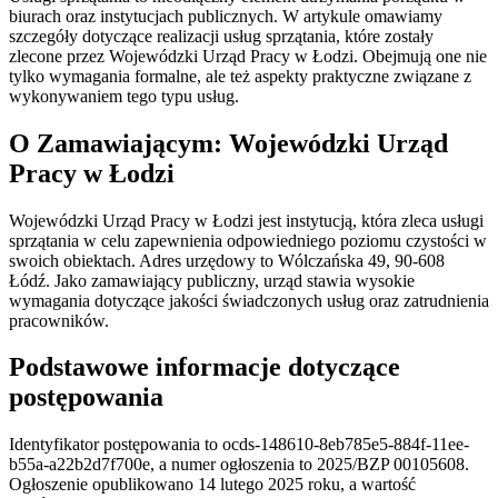
biurach oraz instytucjach publicznych. W artykule omawiamy
szczegóły dotyczące realizacji usług sprzątania, które zostały
zlecone przez Wojewódzki Urząd Pracy w Łodzi. Obejmują one nie
tylko wymagania formalne, ale też aspekty praktyczne związane z
wykonywaniem tego typu usług.
O Zamawiającym: Wojewódzki Urząd
Pracy w Łodzi
Wojewódzki Urząd Pracy w Łodzi jest instytucją, która zleca usługi
sprzątania w celu zapewnienia odpowiedniego poziomu czystości w
swoich obiektach. Adres urzędowy to Wólczańska 49, 90-608
Łódź. Jako zamawiający publiczny, urząd stawia wysokie
wymagania dotyczące jakości świadczonych usług oraz zatrudnienia
pracowników.
Podstawowe informacje dotyczące
postępowania
Identyfikator postępowania to ocds-148610-8eb785e5-884f-11ee-
b55a-a22b2d7f700e, a numer ogłoszenia to 2025/BZP 00105608.
Ogłoszenie opublikowano 14 lutego 2025 roku, a wartość