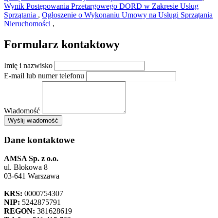
Wynik Postępowania Przetargowego DORD w Zakresie Usług
Sprzątania
,
Ogłoszenie o Wykonaniu Umowy na Usługi Sprzątania
Nieruchomości
,
Formularz kontaktowy
Imię i nazwisko
E-mail lub numer telefonu
Wiadomość
×
Wyślij wiadomość
AMSA Sp. z o.o. - ul. Blokowa 8, Warszawa
Leaflet
+
Dane kontaktowe
−
AMSA Sp. z o.o.
ul. Blokowa 8
03-641 Warszawa
KRS:
0000754307
NIP:
5242875791
REGON:
381628619