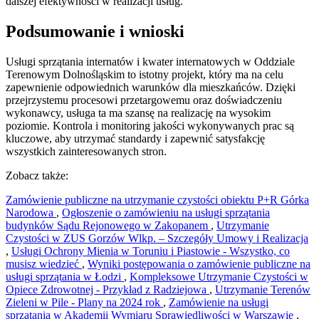
dalszej efektywności w realizacji usług.
Podsumowanie i wnioski
Usługi sprzątania internatów i kwater internatowych w Oddziale
Terenowym Dolnośląskim to istotny projekt, który ma na celu
zapewnienie odpowiednich warunków dla mieszkańców. Dzięki
przejrzystemu procesowi przetargowemu oraz doświadczeniu
wykonawcy, usługa ta ma szansę na realizację na wysokim
poziomie. Kontrola i monitoring jakości wykonywanych prac są
kluczowe, aby utrzymać standardy i zapewnić satysfakcję
wszystkich zainteresowanych stron.
Zobacz także:
Zamówienie publiczne na utrzymanie czystości obiektu P+R Górka
Narodowa
,
Ogłoszenie o zamówieniu na usługi sprzątania
budynków Sądu Rejonowego w Zakopanem
,
Utrzymanie
Czystości w ZUS Gorzów Wlkp. – Szczegóły Umowy i Realizacja
,
Usługi Ochrony Mienia w Toruniu i Piastowie - Wszystko, co
musisz wiedzieć
,
Wyniki postępowania o zamówienie publiczne na
usługi sprzątania w Łodzi
,
Kompleksowe Utrzymanie Czystości w
Opiece Zdrowotnej - Przykład z Radziejowa
,
Utrzymanie Terenów
Zieleni w Pile - Plany na 2024 rok
,
Zamówienie na usługi
sprzątania w Akademii Wymiaru Sprawiedliwości w Warszawie
,