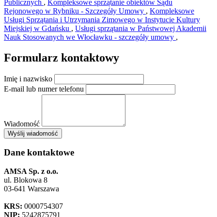
Publicznych
,
Kompleksowe sprzątanie obiektów Sądu
Rejonowego w Rybniku - Szczegóły Umowy
,
Kompleksowe
Usługi Sprzątania i Utrzymania Zimowego w Instytucie Kultury
Miejskiej w Gdańsku
,
Usługi sprzątania w Państwowej Akademii
Nauk Stosowanych we Włocławku - szczegóły umowy
,
Formularz kontaktowy
Imię i nazwisko
E-mail lub numer telefonu
Wiadomość
×
Wyślij wiadomość
AMSA Sp. z o.o. - ul. Blokowa 8, Warszawa
Leaflet
+
Dane kontaktowe
−
AMSA Sp. z o.o.
ul. Blokowa 8
03-641 Warszawa
KRS:
0000754307
NIP:
5242875791