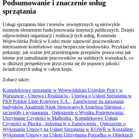
Podsumowanie i znaczenie usług
sprzątania
Usługi sprzątania biur i terenów zewnętrznych są niezwykle
istotnym elementem funkcjonowania instytucji publicznych. Dzięki
odpowiedniej organizacji i realizacji tych usług, Komenda
Wojewódzka Policji w Łodzi może zapewnić pracownikom i
interesantom komfortowe oraz bezpieczne środowisko. Przykład ten
pokazuje, jak ważne jest przestrzeganie przepisów prawa oraz jak
istotne jest zatrudnianie pracowników na stabilnych warunkach, co
w dłuższej perspektywie przyczynia się do poprawy jakości
świadczonych usług w całym kraju.
Zobacz także:
Kompleksowe sprzątanie w Wojewódzkim Urzędzie Pracy w
Warszawie - Umowa i Realizacja
,
Umowa o Usługi Sprzątania w
PKP Polskie Linie Kolejowe S.A.
,
Zamówienie na sprzątanie
budynków Akademii Nauk Stosowanych Angelusa Silesiusa –
szczegóły i wymagania
,
Ogłoszenie o Wyniku Postępowania:
Utrzymanie Czystości w Malborku
,
Kompleksowe Usługi
Czystości w Płocku - Informacje o Zamówieniu
,
Ogłoszenie o
Wykonaniu Umowy na Usługi Sprzątania w KOWR w Koszalinie
,
Wykonanie Umowy na Usługi Utrzymania Porządku w Obiektach