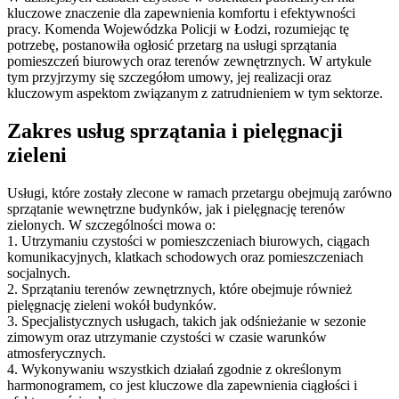
kluczowe znaczenie dla zapewnienia komfortu i efektywności
pracy. Komenda Wojewódzka Policji w Łodzi, rozumiejąc tę
potrzebę, postanowiła ogłosić przetarg na usługi sprzątania
pomieszczeń biurowych oraz terenów zewnętrznych. W artykule
tym przyjrzymy się szczegółom umowy, jej realizacji oraz
kluczowym aspektom związanym z zatrudnieniem w tym sektorze.
Zakres usług sprzątania i pielęgnacji
zieleni
Usługi, które zostały zlecone w ramach przetargu obejmują zarówno
sprzątanie wewnętrzne budynków, jak i pielęgnację terenów
zielonych. W szczególności mowa o:
1. Utrzymaniu czystości w pomieszczeniach biurowych, ciągach
komunikacyjnych, klatkach schodowych oraz pomieszczeniach
socjalnych.
2. Sprzątaniu terenów zewnętrznych, które obejmuje również
pielęgnację zieleni wokół budynków.
3. Specjalistycznych usługach, takich jak odśnieżanie w sezonie
zimowym oraz utrzymanie czystości w czasie warunków
atmosferycznych.
4. Wykonywaniu wszystkich działań zgodnie z określonym
harmonogramem, co jest kluczowe dla zapewnienia ciągłości i