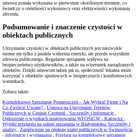
umowa została wykonana w pierwotnie określonym terminie, co
świadczy o rzetelności wykonawcy oraz efektywności wykonania
zlecenia.
Podsumowanie i znaczenie czystości w
obiektach publicznych
Utrzymanie czystości w obiektach publicznych jest niezwykle
istotne nie tylko z punktu widzenia estetyki, ale przede wszystkim
zdrowia publicznego. Regularne sprzątanie wpływa na
bezpieczeństwo użytkowników, a także na wizerunek zarządzanych
obiektów. Dzięki umowom takim jak ta, społeczność lokalna może
korzystać z obiektów sportowych w bezpiecznych i komfortowych
warunkach.
Zobacz także:
Kompleksowe Sprzątanie Pomieszczeń – Jak Wybrać Firmę i Na
Co Zwrócić Uwagę?
,
Umowa na Utrzymanie Terenów
Publicznych w Gminie Czempiń - Szczegóły i Informacje
,
Ogłoszenie o wynikach postępowania WFOŚiGW - Katowice
,
Wyniki przetargu na usługi sprzątania w Białymstoku: Szczegóły i
analizy
,
Zamówienie na obsługę toalet publicznych w Świnoujściu
- informacje i wymagania
,
Przetarg na kompleksowe sprzątanie