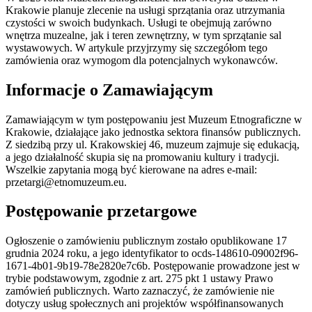
Krakowie planuje zlecenie na usługi sprzątania oraz utrzymania
czystości w swoich budynkach. Usługi te obejmują zarówno
wnętrza muzealne, jak i teren zewnętrzny, w tym sprzątanie sal
wystawowych. W artykule przyjrzymy się szczegółom tego
zamówienia oraz wymogom dla potencjalnych wykonawców.
Informacje o Zamawiającym
Zamawiającym w tym postępowaniu jest Muzeum Etnograficzne w
Krakowie, działające jako jednostka sektora finansów publicznych.
Z siedzibą przy ul. Krakowskiej 46, muzeum zajmuje się edukacją,
a jego działalność skupia się na promowaniu kultury i tradycji.
Wszelkie zapytania mogą być kierowane na adres e-mail:
przetargi@etnomuzeum.eu
.
Postępowanie przetargowe
Ogłoszenie o zamówieniu publicznym zostało opublikowane 17
grudnia 2024 roku, a jego identyfikator to ocds-148610-09002f96-
1671-4b01-9b19-78e2820e7c6b. Postępowanie prowadzone jest w
trybie podstawowym, zgodnie z art. 275 pkt 1 ustawy Prawo
zamówień publicznych. Warto zaznaczyć, że zamówienie nie
dotyczy usług społecznych ani projektów współfinansowanych