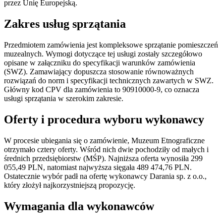
przez Unię Europejską.
Zakres usług sprzątania
Przedmiotem zamówienia jest kompleksowe sprzątanie pomieszczeń
muzealnych. Wymogi dotyczące tej usługi zostały szczegółowo
opisane w załączniku do specyfikacji warunków zamówienia
(SWZ). Zamawiający dopuszcza stosowanie równoważnych
rozwiązań do norm i specyfikacji technicznych zawartych w SWZ.
Główny kod CPV dla zamówienia to 90910000-9, co oznacza
usługi sprzątania w szerokim zakresie.
Oferty i procedura wyboru wykonawcy
W procesie ubiegania się o zamówienie, Muzeum Etnograficzne
otrzymało cztery oferty. Wśród nich dwie pochodziły od małych i
średnich przedsiębiorstw (MŚP). Najniższa oferta wynosiła 299
055,49 PLN, natomiast najwyższa sięgała 489 474,76 PLN.
Ostatecznie wybór padł na ofertę wykonawcy Darania sp. z o.o.,
który złożył najkorzystniejszą propozycję.
Wymagania dla wykonawców