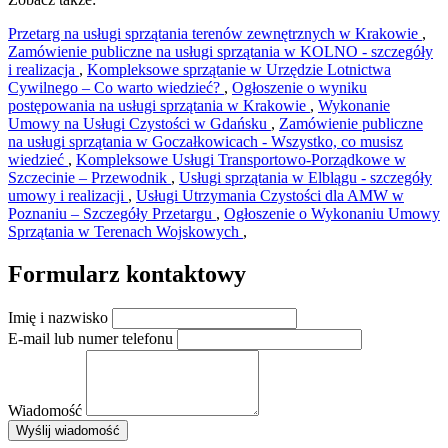
Przetarg na usługi sprzątania terenów zewnętrznych w Krakowie
,
Zamówienie publiczne na usługi sprzątania w KOLNO - szczegóły
i realizacja
,
Kompleksowe sprzątanie w Urzędzie Lotnictwa
Cywilnego – Co warto wiedzieć?
,
Ogłoszenie o wyniku
postępowania na usługi sprzątania w Krakowie
,
Wykonanie
Umowy na Usługi Czystości w Gdańsku
,
Zamówienie publiczne
na usługi sprzątania w Goczałkowicach - Wszystko, co musisz
wiedzieć
,
Kompleksowe Usługi Transportowo-Porządkowe w
Szczecinie – Przewodnik
,
Usługi sprzątania w Elblągu - szczegóły
umowy i realizacji
,
Usługi Utrzymania Czystości dla AMW w
Poznaniu – Szczegóły Przetargu
,
Ogłoszenie o Wykonaniu Umowy
Sprzątania w Terenach Wojskowych
,
Formularz kontaktowy
Imię i nazwisko
E-mail lub numer telefonu
Wiadomość
×
Wyślij wiadomość
AMSA Sp. z o.o. - ul. Blokowa 8, Warszawa
Leaflet