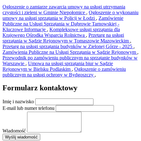
Ogłoszenie o zamiarze zawarcia umowy na usługi utrzymania
czystości i zieleni w Gminie Niepołomice
,
Ogłoszenie o wykonaniu
umowy na usługi sprzątania w Policji w Łodzi
,
Zamówienie
Publiczne na Usługi Sprzątania w Dąbrowie Tarnowskiej -
Kluczowe Informacje
,
Kompleksowe usługi sprzątania dla
Krajowego Ośrodka Wsparcia Rolnictwa
,
Przetarg na usługi
sprzątania w Sądzie Rejonowym w Tomaszowie Mazowieckim
,
Przetarg na usługi sprzątania budynków w Zielonej Górze - 2025
,
Zamówienia Publiczne na Usługi Sprzątania w Sądzie Rejonowym
,
Przewodnik po zamówieniu publicznym na sprzątanie budynków w
Warszawie
,
Umowa na usługi sprzątania biur w Sądzie
Rejonowym w Bielsku Podlaskim
,
Ogłoszenie o zamówieniu
publicznym na usługi ochrony w Bydgoszczy
,
Formularz kontaktowy
Imię i nazwisko
E-mail lub numer telefonu
Wiadomość
×
Wyślij wiadomość
AMSA Sp. z o.o. - ul. Blokowa 8, Warszawa
Leaflet