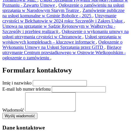
Poznaniu - Zawarto Umowę
,
Ogłoszenie o zamówieniu na usługi
sprzątania w Narodowym Starym Teatrze
,
Zamówienie publiczne
na usługi komunalne w Gminie Bobolice - 2025
,
Utrzymanie
czystości w Bełchatowie w 2024 roku: Szczegóły i Zakres Usług
,
Umowa na sprzątanie w Sądzie Rejonowym w Wałbrzychu -
Szczegóły i przebieg realizacji
,
Ogłoszenie o wykonaniu umowy na
usługi utrzymania czystości w Chrzanowie
,
Usługi sprzątania w
wojskowych kompleksach – kluczowe informacje
,
Ogłoszenie o
Wykonaniu Umowy na Usługi Sprzątania przez GITD
,
Bieżące
utrzymanie Centrum przesiadkowego w Ostrowie Wielkopolskim -
ogłoszenie o zamówieniu
,
Formularz kontaktowy
Imię i nazwisko
E-mail lub numer telefonu
Wiadomość
×
Wyślij wiadomość
AMSA Sp. z o.o. - ul. Blokowa 8, Warszawa
Leaflet
+
Dane kontaktowe