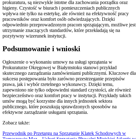
prokuratura, są niezwykle istotne dla zachowania porządku oraz
higieny. Czystość w biurach i pomieszczeniach publicznych
wpływa nie tylko na estetykę, ale również na efektywność pracy
pracowników oraz komfort osób odwiedzających. Dzięki
odpowiednio przeprowadzonym pracom sprzątającym, możliwe jest
utrzymanie znaczących standardów, które przekładają się na
pozytywny wizerunek instytucji.
Podsumowanie i wnioski
Ogłoszenie o wykonaniu umowy na usługi sprzątania w
Prokuraturze Okręgowej w Białymstoku stanowi przykład
skutecznego zarządzania zamówieniami publicznymi. Kluczowe dla
sukcesu postępowania było zarówno przestrzeganie przepisów
prawa, jak i wybór rzetelnego wykonawcy. Dzięki temu,
zapewniono nie tylko odpowiedni standard czystości, ale również
bezpieczeństwo oraz komfort pracy w instytucji. Przykłady takich
umów mogą być korzystne dla innych jednostek sektora
publicznego, które poszukują sprawdzonych sposobów na
efektywne zarządzanie usługami sprzątania.
Zobacz także:
Przewodnik po Przetargu na Sprzątanie Klatek Schodowych w
Tomaszowie Maz.
,
Usługi Sprzątania Pływalni Miejskiej Atlantis w