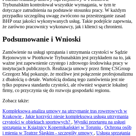
Trybunalskim kontrolował wszystkie wymagania, w tym te
dotyczące zatrudnienia na podstawie stosunku pracy. W każdym
przypadku szczególną uwagę zwrócono na przestrzeganie zasad
BHP oraz jakości wykonywanych usług. Takie podejście zapewnia,
że zarówno pracownicy wykonawcy, jak i klienci są chronieni.
Podsumowanie i Wnioski
Zamówienie na usługi sprzątania i utrzymania czystości w Sądzie
Rejonowym w Piotrkowie Trybunalskim jest przykładem na to, jak
ważne jest zapewnienie czystego i zdrowego środowiska pracy w
instytucjach publicznych. Realizacja umowy przez firmę CSGroup
Grzegorz Maj pokazuje, że możliwe jest połączenie profesjonalizmu
z dbałością o detale. Wartością dodaną tego zamówienia jest nie
tylko poprawa standardu czystości, ale również wsparcie lokalnej
firmy, co przyczynia się do rozwoju gospodarki regionu.
Zobacz także:
Kompleksowa analiza umowy na utrzymanie tras rowerowych w
Krakowie
,
Jakie korzyści niesie kompleksowa usługa utrzymania
czystości w obiektach sportowych?
,
Wyniki przetargu na usługi
sprzątania w Książnicy Kopernikańskiej w Toruniu
,
Ochrona osób
i mienia w Teatrze Śląskim - szczegóły umowy
,
Usługa sprzątania