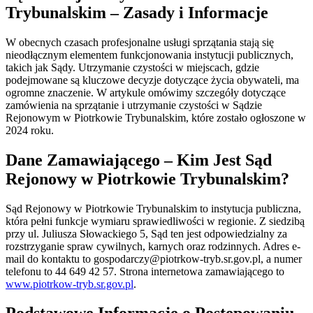
Trybunalskim – Zasady i Informacje
W obecnych czasach profesjonalne usługi sprzątania stają się
nieodłącznym elementem funkcjonowania instytucji publicznych,
takich jak Sądy. Utrzymanie czystości w miejscach, gdzie
podejmowane są kluczowe decyzje dotyczące życia obywateli, ma
ogromne znaczenie. W artykule omówimy szczegóły dotyczące
zamówienia na sprzątanie i utrzymanie czystości w Sądzie
Rejonowym w Piotrkowie Trybunalskim, które zostało ogłoszone w
2024 roku.
Dane Zamawiającego – Kim Jest Sąd
Rejonowy w Piotrkowie Trybunalskim?
Sąd Rejonowy w Piotrkowie Trybunalskim to instytucja publiczna,
która pełni funkcje wymiaru sprawiedliwości w regionie. Z siedzibą
przy ul. Juliusza Słowackiego 5, Sąd ten jest odpowiedzialny za
rozstrzyganie spraw cywilnych, karnych oraz rodzinnych. Adres e-
mail do kontaktu to
gospodarczy@piotrkow-tryb.sr.gov.pl
, a numer
telefonu to 44 649 42 57. Strona internetowa zamawiającego to
www.piotrkow-tryb.sr.gov.pl
.