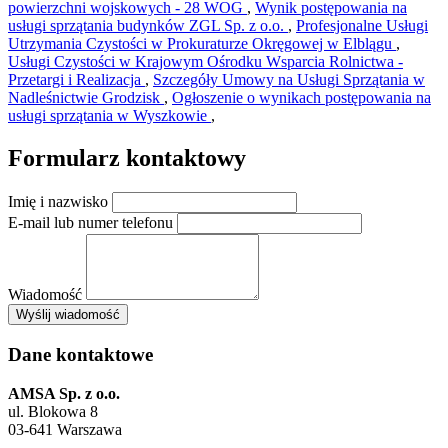
powierzchni wojskowych - 28 WOG
,
Wynik postępowania na
usługi sprzątania budynków ZGL Sp. z o.o.
,
Profesjonalne Usługi
Utrzymania Czystości w Prokuraturze Okręgowej w Elblągu
,
Usługi Czystości w Krajowym Ośrodku Wsparcia Rolnictwa -
Przetargi i Realizacja
,
Szczegóły Umowy na Usługi Sprzątania w
Nadleśnictwie Grodzisk
,
Ogłoszenie o wynikach postępowania na
usługi sprzątania w Wyszkowie
,
Formularz kontaktowy
Imię i nazwisko
E-mail lub numer telefonu
Wiadomość
×
Wyślij wiadomość
AMSA Sp. z o.o. - ul. Blokowa 8, Warszawa
Leaflet
+
Dane kontaktowe
−
AMSA Sp. z o.o.
ul. Blokowa 8
03-641 Warszawa