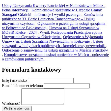
Usługi Utrzymania Kwatery Łowieckiej w Nadleśnictwie Milicz -
Pełna Informacja
,
Kompleksowe sprzątanie w Urzędzie Gminy
Starogard Gdański - informacje i wyniki przetargu
,
Zamówienia
publiczne w 33. Bazie Lotnictwa Transportowego – Usługi
utrzymania czystości
,
Ogłoszenie o przetargu na usługi sprzątania
w Politechnice Białostockiej
,
Umowa na Usługi Sprzątania w
MOSiR Kielce - 2024
,
Wynik Postępowania Przetargowego na
Utrzymanie Czystości w Oświęcimiu
,
Ogłoszenie o Wykonaniu
Umowy na Usługi Sprzątania Nawierzchni w Kętrzynie
,
Usługi
sprzątania w budynkach publicznych - kompleksowy przewodnik
,
Ogłoszenie o zamówieniu na usługi sprzątania w Mieście Pruszków
,
Kompleksowe sprzątanie i usługi portierskie w Mielcu - ogłoszenie
o zamówieniu publicznym
,
Formularz kontaktowy
Imię i nazwisko
E-mail lub numer telefonu
Wiadomość
×
Wyślij wiadomość
AMSA Sp. z o.o. - ul. Blokowa 8, Warszawa
Leaflet