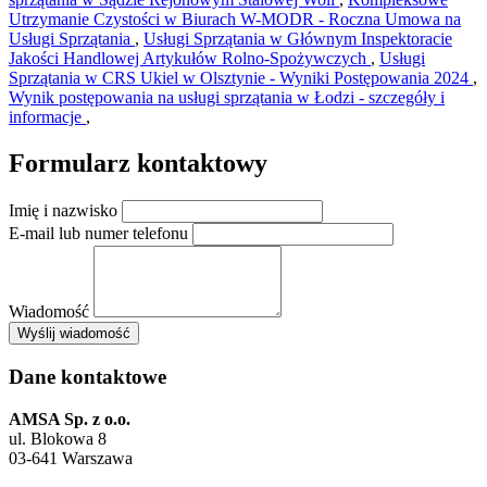
Utrzymanie Czystości w Biurach W-MODR - Roczna Umowa na
Usługi Sprzątania
,
Usługi Sprzątania w Głównym Inspektoracie
Jakości Handlowej Artykułów Rolno-Spożywczych
,
Usługi
Sprzątania w CRS Ukiel w Olsztynie - Wyniki Postępowania 2024
,
Wynik postępowania na usługi sprzątania w Łodzi - szczegóły i
informacje
,
Formularz kontaktowy
Imię i nazwisko
E-mail lub numer telefonu
Wiadomość
×
Wyślij wiadomość
AMSA Sp. z o.o. - ul. Blokowa 8, Warszawa
Leaflet
+
Dane kontaktowe
−
AMSA Sp. z o.o.
ul. Blokowa 8
03-641 Warszawa