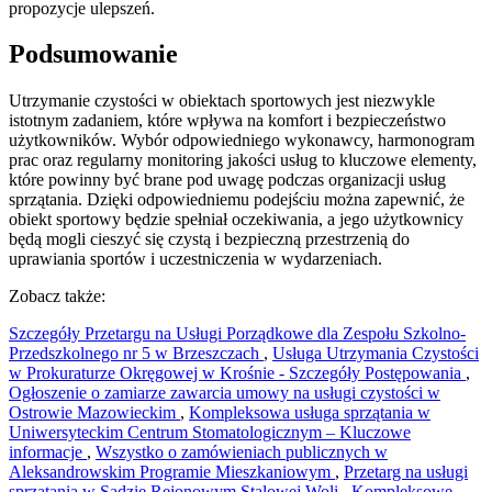
propozycje ulepszeń.
Podsumowanie
Utrzymanie czystości w obiektach sportowych jest niezwykle
istotnym zadaniem, które wpływa na komfort i bezpieczeństwo
użytkowników. Wybór odpowiedniego wykonawcy, harmonogram
prac oraz regularny monitoring jakości usług to kluczowe elementy,
które powinny być brane pod uwagę podczas organizacji usług
sprzątania. Dzięki odpowiedniemu podejściu można zapewnić, że
obiekt sportowy będzie spełniał oczekiwania, a jego użytkownicy
będą mogli cieszyć się czystą i bezpieczną przestrzenią do
uprawiania sportów i uczestniczenia w wydarzeniach.
Zobacz także:
Szczegóły Przetargu na Usługi Porządkowe dla Zespołu Szkolno-
Przedszkolnego nr 5 w Brzeszczach
,
Usługa Utrzymania Czystości
w Prokuraturze Okręgowej w Krośnie - Szczegóły Postępowania
,
Ogłoszenie o zamiarze zawarcia umowy na usługi czystości w
Ostrowie Mazowieckim
,
Kompleksowa usługa sprzątania w
Uniwersyteckim Centrum Stomatologicznym – Kluczowe
informacje
,
Wszystko o zamówieniach publicznych w
Aleksandrowskim Programie Mieszkaniowym
,
Przetarg na usługi
sprzątania w Sądzie Rejonowym Stalowej Woli
,
Kompleksowe