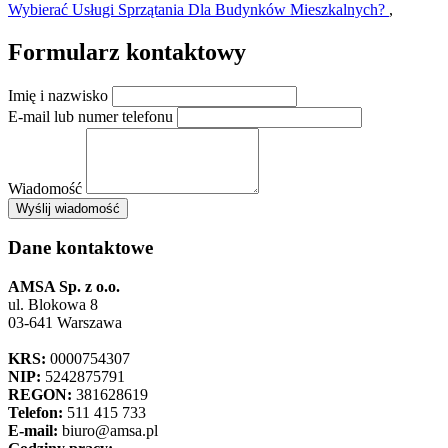
Wybierać Usługi Sprzątania Dla Budynków Mieszkalnych?
,
Formularz kontaktowy
Imię i nazwisko
E-mail lub numer telefonu
Wiadomość
×
Wyślij wiadomość
AMSA Sp. z o.o. - ul. Blokowa 8, Warszawa
Leaflet
+
Dane kontaktowe
−
AMSA Sp. z o.o.
ul. Blokowa 8
03-641 Warszawa
KRS:
0000754307
NIP:
5242875791
REGON:
381628619
Telefon:
511 415 733
E-mail:
biuro@amsa.pl