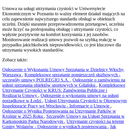
Umowa na usługi utrzymania czystości w Uniwersytecie
Ekonomicznym w Poznaniu to ważny element działań mających na
celu zapewnienie najwyższego standardu obsługi w obiektach
uczelni. Dzięki starannie przeprowadzonemu przetargowi, uczelnia
może liczyć na profesjonalną obsługę i utrzymanie czystości, co
wpłynie pozytywnie na komfort korzystania z jej zasobów.
Monitorowanie realizacji umowy pozwoli na szybką reakcję w
przypadku jakichkolwiek nieprawidłowości, co jest kluczowe dla
utrzymania wysokich standardów.
Zobacz także:
Ogłoszenie o Wykonaniu Umowy Sprzątania w Dzielnicy Włochy,
Warszawa
,
Kompleksowe sprzątanie pomieszczeń służbowych -
szczegóły umowy POLREGIO S.A.
,
Ogłoszenie o zamówieniu na
usługi sprzątania obiektów sportowych w Gdańsku
,
Kompleksowe
Utrzymanie Czystości w KRUS: Zamówienia Publiczne i
Realizacja Umowy
,
Ogłoszenie o wykonaniu umowy na usługi
porządkowe w Łodzi
,
Usługi Utrzymania Czystości w Okręgowym
Inspektoracie Pracy we Wrocławiu - Informacje o Umowie
,
Ogłoszenie o Wyniku Postępowania na Utrzymanie Parków w
Krośnie w 2025 Roku
,
Szczegóły Umowy na Usługi Sprzątania w
Karkonoskim Parku Narodowym
,
Utrzymanie czystości na terenie
Gminy Wolanów - Ogłoszenie o wynikach postępowania
,
Jak