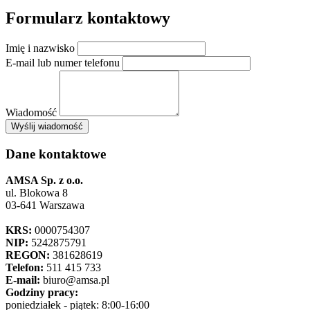
Formularz kontaktowy
Imię i nazwisko
E-mail lub numer telefonu
Wiadomość
×
Wyślij wiadomość
AMSA Sp. z o.o. - ul. Blokowa 8, Warszawa
Leaflet
+
Dane kontaktowe
−
AMSA Sp. z o.o.
ul. Blokowa 8
03-641 Warszawa
KRS:
0000754307
NIP:
5242875791
REGON:
381628619
Telefon:
511 415 733
E-mail:
biuro@amsa.pl
Godziny pracy:
poniedziałek - piątek: 8:00-16:00