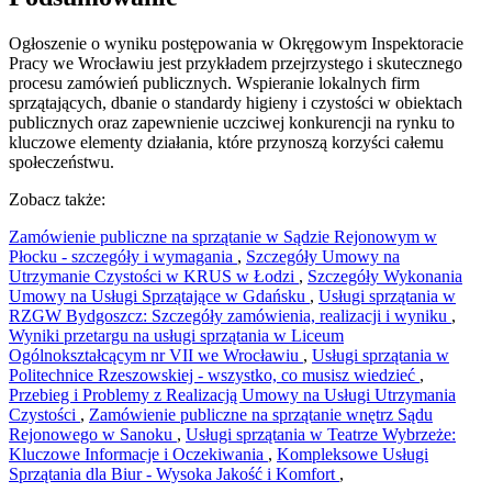
Ogłoszenie o wyniku postępowania w Okręgowym Inspektoracie
Pracy we Wrocławiu jest przykładem przejrzystego i skutecznego
procesu zamówień publicznych. Wspieranie lokalnych firm
sprzątających, dbanie o standardy higieny i czystości w obiektach
publicznych oraz zapewnienie uczciwej konkurencji na rynku to
kluczowe elementy działania, które przynoszą korzyści całemu
społeczeństwu.
Zobacz także:
Zamówienie publiczne na sprzątanie w Sądzie Rejonowym w
Płocku - szczegóły i wymagania
,
Szczegóły Umowy na
Utrzymanie Czystości w KRUS w Łodzi
,
Szczegóły Wykonania
Umowy na Usługi Sprzątające w Gdańsku
,
Usługi sprzątania w
RZGW Bydgoszcz: Szczegóły zamówienia, realizacji i wyniku
,
Wyniki przetargu na usługi sprzątania w Liceum
Ogólnokształcącym nr VII we Wrocławiu
,
Usługi sprzątania w
Politechnice Rzeszowskiej - wszystko, co musisz wiedzieć
,
Przebieg i Problemy z Realizacją Umowy na Usługi Utrzymania
Czystości
,
Zamówienie publiczne na sprzątanie wnętrz Sądu
Rejonowego w Sanoku
,
Usługi sprzątania w Teatrze Wybrzeże:
Kluczowe Informacje i Oczekiwania
,
Kompleksowe Usługi
Sprzątania dla Biur - Wysoka Jakość i Komfort
,