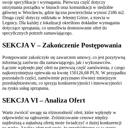
swoje specyfikacje i wymagania. Pierwsza część dotyczy
utrzymania porządku w biurach oraz komunikacji w siedzibie
głównej w Wrocławiu, gdzie łączna powierzchnia wynosi 2186 m2.
Druga część dotyczy oddziału w Jeleniej Górze, a trzecia w
Legnicy. Dla każdej z lokalizacji określono dokładne wymagania
dotyczące sprzątania, co umożliwia dostosowanie ofert do
specyficznych potrzeb zamawiającego.
SEKCJA V – Zakończenie Postępowania
Postępowanie zakończyło się zawarciem umowy, co jest pozytywną
informacją zarówno dla zamawiającego, jak i wykonawców.
Łącznie wpłynęło pięć ofert na pierwszą część zamówienia, z czego
najkorzystniejsza opiewała na kwotę 150126,68 PLN. W przypadku
pozostałych części, zamówienie przyznano również mniejszym
przedsiębiorstwom, co sprzyja konkurencyjności i innowacyjności
na rynku usług sprzątania.
SEKCJA VI – Analiza Ofert
Warto zwrócić uwagę na różnorodność ofert, które wpłynęły w
odpowiedzi na ogłoszenie. Zróżnicowanie cenowe między
najdroższą a najtańszą ofertą może świadczyć o dużej konkurencji
na rynku. Analiza ofert pokazuje, że przedsiębiorcy są w stanie