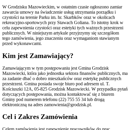
W Grodzisku Mazowieckim, w ostatnim czasie ogłoszono zamiar
zawarcia umowy na świadczenie usług utrzymania porządku i
czystości na terenie Parku im. hr. Skarbków oraz w okolicach
rekreacyjno-sportowych przy Stawach Goliana. To istotny krok w
celu zapewnienia czystości oraz estetyki tych ważnych przestrzeni
publicznych. W niniejszym artykule przyjrzymy się szczegółom
tego zamówienia, jego znaczeniu oraz wymaganiom stawianym
przed wykonawcami.
Kim jest Zamawiający?
Zamawiającym w tym postępowaniu jest Gmina Grodzisk
Mazowiecki, która jako jednostka sektora finansów publicznych, ma
za zadanie dbać o dobro mieszkańców oraz estetykę publicznych
przestrzeni. Gmina posiada swoje biuro pod adresem ul. T.
Kościuszki 12A, 05-825 Grodzisk Mazowiecki. W przypadku pytań
dotyczących postępowania, można kontaktować się z biurem
Gminy pod numerem telefonu (22) 755 55 34 lub drogą
elektroniczną na adres
zamowienia@grodzisk.pl
.
Cel i Zakres Zamówienia
Celem zamówienia jest zapewnienie pracowników do prac