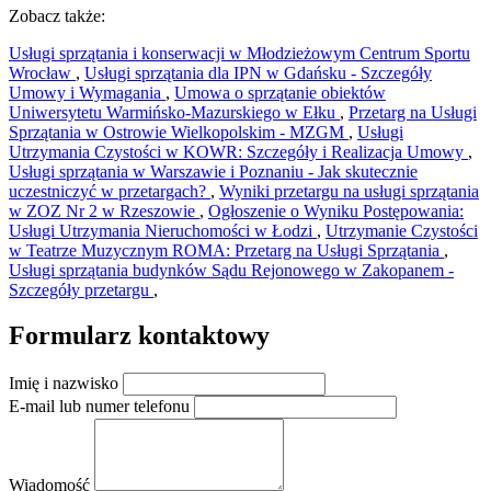
Zobacz także:
Usługi sprzątania i konserwacji w Młodzieżowym Centrum Sportu
Wrocław
,
Usługi sprzątania dla IPN w Gdańsku - Szczegóły
Umowy i Wymagania
,
Umowa o sprzątanie obiektów
Uniwersytetu Warmińsko-Mazurskiego w Ełku
,
Przetarg na Usługi
Sprzątania w Ostrowie Wielkopolskim - MZGM
,
Usługi
Utrzymania Czystości w KOWR: Szczegóły i Realizacja Umowy
,
Usługi sprzątania w Warszawie i Poznaniu - Jak skutecznie
uczestniczyć w przetargach?
,
Wyniki przetargu na usługi sprzątania
w ZOZ Nr 2 w Rzeszowie
,
Ogłoszenie o Wyniku Postępowania:
Usługi Utrzymania Nieruchomości w Łodzi
,
Utrzymanie Czystości
w Teatrze Muzycznym ROMA: Przetarg na Usługi Sprzątania
,
Usługi sprzątania budynków Sądu Rejonowego w Zakopanem -
Szczegóły przetargu
,
Formularz kontaktowy
Imię i nazwisko
E-mail lub numer telefonu
Wiadomość