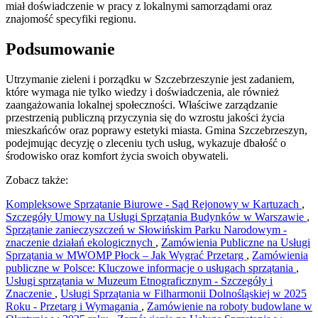
miał doświadczenie w pracy z lokalnymi samorządami oraz
znajomość specyfiki regionu.
Podsumowanie
Utrzymanie zieleni i porządku w Szczebrzeszynie jest zadaniem,
które wymaga nie tylko wiedzy i doświadczenia, ale również
zaangażowania lokalnej społeczności. Właściwe zarządzanie
przestrzenią publiczną przyczynia się do wzrostu jakości życia
mieszkańców oraz poprawy estetyki miasta. Gmina Szczebrzeszyn,
podejmując decyzję o zleceniu tych usług, wykazuje dbałość o
środowisko oraz komfort życia swoich obywateli.
Zobacz także:
Kompleksowe Sprzątanie Biurowe - Sąd Rejonowy w Kartuzach
,
Szczegóły Umowy na Usługi Sprzątania Budynków w Warszawie
,
Sprzątanie zanieczyszczeń w Słowińskim Parku Narodowym -
znaczenie działań ekologicznych
,
Zamówienia Publiczne na Usługi
Sprzątania w MWOMP Płock – Jak Wygrać Przetarg
,
Zamówienia
publiczne w Polsce: Kluczowe informacje o usługach sprzątania
,
Usługi sprzątania w Muzeum Etnograficznym - Szczegóły i
Znaczenie
,
Usługi Sprzątania w Filharmonii Dolnośląskiej w 2025
Roku - Przetarg i Wymagania
,
Zamówienie na roboty budowlane w