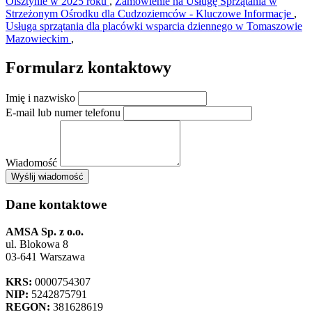
Olsztynie w 2025 roku
,
Zamówienie na Usługę Sprzątania w
Strzeżonym Ośrodku dla Cudzoziemców - Kluczowe Informacje
,
Usługa sprzątania dla placówki wsparcia dziennego w Tomaszowie
Mazowieckim
,
Formularz kontaktowy
Imię i nazwisko
E-mail lub numer telefonu
Wiadomość
Wyślij wiadomość
Dane kontaktowe
AMSA Sp. z o.o.
ul. Blokowa 8
03-641 Warszawa
KRS:
0000754307
NIP:
5242875791
REGON:
381628619