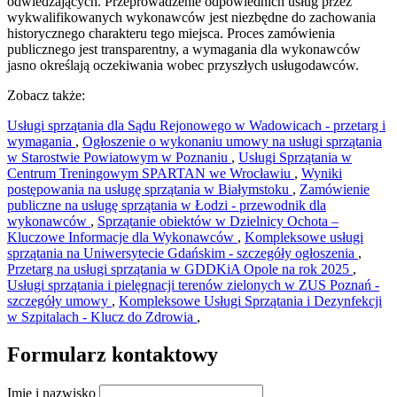
odwiedzających. Przeprowadzenie odpowiednich usług przez
wykwalifikowanych wykonawców jest niezbędne do zachowania
historycznego charakteru tego miejsca. Proces zamówienia
publicznego jest transparentny, a wymagania dla wykonawców
jasno określają oczekiwania wobec przyszłych usługodawców.
Zobacz także:
Usługi sprzątania dla Sądu Rejonowego w Wadowicach - przetarg i
wymagania
,
Ogłoszenie o wykonaniu umowy na usługi sprzątania
w Starostwie Powiatowym w Poznaniu
,
Usługi Sprzątania w
Centrum Treningowym SPARTAN we Wrocławiu
,
Wyniki
postępowania na usługę sprzątania w Białymstoku
,
Zamówienie
publiczne na usługę sprzątania w Łodzi - przewodnik dla
wykonawców
,
Sprzątanie obiektów w Dzielnicy Ochota –
Kluczowe Informacje dla Wykonawców
,
Kompleksowe usługi
sprzątania na Uniwersytecie Gdańskim - szczegóły ogłoszenia
,
Przetarg na usługi sprzątania w GDDKiA Opole na rok 2025
,
Usługi sprzątania i pielęgnacji terenów zielonych w ZUS Poznań -
szczegóły umowy
,
Kompleksowe Usługi Sprzątania i Dezynfekcji
w Szpitalach - Klucz do Zdrowia
,
Formularz kontaktowy
Imię i nazwisko