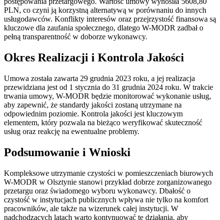
postępowania przetargowego. Wartość umowy wynosiła 5608,80
PLN, co czyni ją korzystną alternatywą w porównaniu do innych
usługodawców. Konflikty interesów oraz przejrzystość finansowa są
kluczowe dla zaufania społecznego, dlatego W-MODR zadbał o
pełną transparentność w doborze wykonawcy.
Okres Realizacji i Kontrola Jakości
Umowa została zawarta 29 grudnia 2023 roku, a jej realizacja
przewidziana jest od 1 stycznia do 31 grudnia 2024 roku. W trakcie
trwania umowy, W-MODR będzie monitorować wykonanie usług,
aby zapewnić, że standardy jakości zostaną utrzymane na
odpowiednim poziomie. Kontrola jakości jest kluczowym
elementem, który pozwala na bieżąco weryfikować skuteczność
usług oraz reakcję na ewentualne problemy.
Podsumowanie i Wnioski
Kompleksowe utrzymanie czystości w pomieszczeniach biurowych
W-MODR w Olsztynie stanowi przykład dobrze zorganizowanego
przetargu oraz świadomego wyboru wykonawcy. Dbałość o
czystość w instytucjach publicznych wpływa nie tylko na komfort
pracowników, ale także na wizerunek całej instytucji. W
nadchodzących latach warto kontynuować te działania, aby