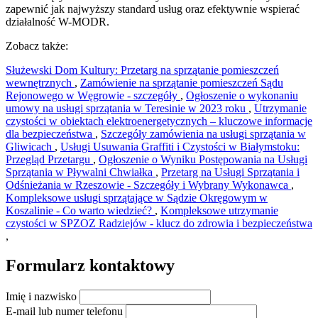
zapewnić jak najwyższy standard usług oraz efektywnie wspierać
działalność W-MODR.
Zobacz także:
Służewski Dom Kultury: Przetarg na sprzątanie pomieszczeń
wewnętrznych
,
Zamówienie na sprzątanie pomieszczeń Sądu
Rejonowego w Węgrowie - szczegóły
,
Ogłoszenie o wykonaniu
umowy na usługi sprzątania w Teresinie w 2023 roku
,
Utrzymanie
czystości w obiektach elektroenergetycznych – kluczowe informacje
dla bezpieczeństwa
,
Szczegóły zamówienia na usługi sprzątania w
Gliwicach
,
Usługi Usuwania Graffiti i Czystości w Białymstoku:
Przegląd Przetargu
,
Ogłoszenie o Wyniku Postępowania na Usługi
Sprzątania w Pływalni Chwiałka
,
Przetarg na Usługi Sprzątania i
Odśnieżania w Rzeszowie - Szczegóły i Wybrany Wykonawca
,
Kompleksowe usługi sprzątające w Sądzie Okręgowym w
Koszalinie - Co warto wiedzieć?
,
Kompleksowe utrzymanie
czystości w SPZOZ Radziejów - klucz do zdrowia i bezpieczeństwa
,
Formularz kontaktowy
Imię i nazwisko
E-mail lub numer telefonu