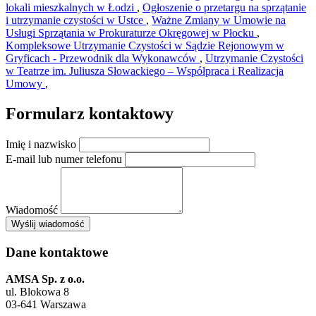
lokali mieszkalnych w Łodzi
,
Ogłoszenie o przetargu na sprzątanie
i utrzymanie czystości w Ustce
,
Ważne Zmiany w Umowie na
Usługi Sprzątania w Prokuraturze Okręgowej w Płocku
,
Kompleksowe Utrzymanie Czystości w Sądzie Rejonowym w
Gryficach - Przewodnik dla Wykonawców
,
Utrzymanie Czystości
w Teatrze im. Juliusza Słowackiego – Współpraca i Realizacja
Umowy
,
Formularz kontaktowy
Imię i nazwisko
E-mail lub numer telefonu
Wiadomość
×
Wyślij wiadomość
AMSA Sp. z o.o. - ul. Blokowa 8, Warszawa
Leaflet
+
Dane kontaktowe
−
AMSA Sp. z o.o.
ul. Blokowa 8
03-641 Warszawa