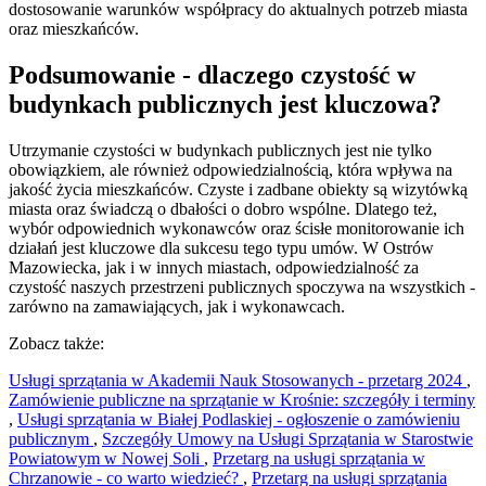
dostosowanie warunków współpracy do aktualnych potrzeb miasta
oraz mieszkańców.
Podsumowanie - dlaczego czystość w
budynkach publicznych jest kluczowa?
Utrzymanie czystości w budynkach publicznych jest nie tylko
obowiązkiem, ale również odpowiedzialnością, która wpływa na
jakość życia mieszkańców. Czyste i zadbane obiekty są wizytówką
miasta oraz świadczą o dbałości o dobro wspólne. Dlatego też,
wybór odpowiednich wykonawców oraz ścisłe monitorowanie ich
działań jest kluczowe dla sukcesu tego typu umów. W Ostrów
Mazowiecka, jak i w innych miastach, odpowiedzialność za
czystość naszych przestrzeni publicznych spoczywa na wszystkich -
zarówno na zamawiających, jak i wykonawcach.
Zobacz także:
Usługi sprzątania w Akademii Nauk Stosowanych - przetarg 2024
,
Zamówienie publiczne na sprzątanie w Krośnie: szczegóły i terminy
,
Usługi sprzątania w Białej Podlaskiej - ogłoszenie o zamówieniu
publicznym
,
Szczegóły Umowy na Usługi Sprzątania w Starostwie
Powiatowym w Nowej Soli
,
Przetarg na usługi sprzątania w
Chrzanowie - co warto wiedzieć?
,
Przetarg na usługi sprzątania