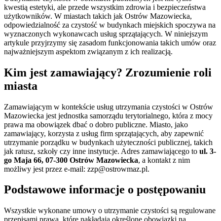
kwestią estetyki, ale przede wszystkim zdrowia i bezpieczeństwa
użytkowników. W miastach takich jak Ostrów Mazowiecka,
odpowiedzialność za czystość w budynkach miejskich spoczywa na
wyznaczonych wykonawcach usług sprzątających. W niniejszym
artykule przyjrzymy się zasadom funkcjonowania takich umów oraz
najważniejszym aspektom związanym z ich realizacją.
Kim jest zamawiający? Zrozumienie roli
miasta
Zamawiającym w kontekście usług utrzymania czystości w Ostrów
Mazowiecka jest jednostka samorządu terytorialnego, która z mocy
prawa ma obowiązek dbać o dobro publiczne. Miasto, jako
zamawiający, korzysta z usług firm sprzątających, aby zapewnić
utrzymanie porządku w budynkach użyteczności publicznej, takich
jak ratusz, szkoły czy inne instytucje. Adres zamawiającego to
ul. 3-
go Maja 66, 07-300 Ostrów Mazowiecka
, a kontakt z nim
możliwy jest przez e-mail:
zzp@ostrowmaz.pl
.
Podstawowe informacje o postępowaniu
Wszystkie wykonane umowy o utrzymanie czystości są regulowane
przepisami prawa, które nakładają określone obowiązki na