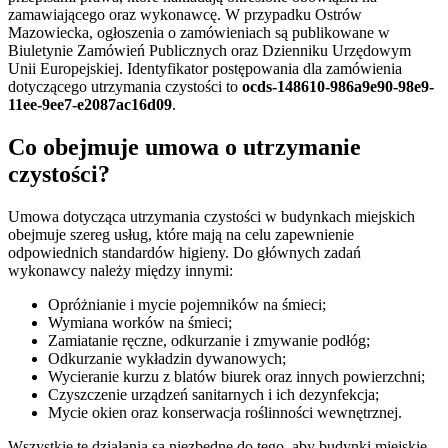
zamawiającego oraz wykonawcę. W przypadku Ostrów
Mazowiecka, ogłoszenia o zamówieniach są publikowane w
Biuletynie Zamówień Publicznych oraz Dzienniku Urzędowym
Unii Europejskiej. Identyfikator postępowania dla zamówienia
dotyczącego utrzymania czystości to
ocds-148610-986a9e90-98e9-
11ee-9ee7-e2087ac16d09
.
Co obejmuje umowa o utrzymanie
czystości?
Umowa dotycząca utrzymania czystości w budynkach miejskich
obejmuje szereg usług, które mają na celu zapewnienie
odpowiednich standardów higieny. Do głównych zadań
wykonawcy należy między innymi:
Opróżnianie i mycie pojemników na śmieci;
Wymiana worków na śmieci;
Zamiatanie ręczne, odkurzanie i zmywanie podłóg;
Odkurzanie wykładzin dywanowych;
Wycieranie kurzu z blatów biurek oraz innych powierzchni;
Czyszczenie urządzeń sanitarnych i ich dezynfekcja;
Mycie okien oraz konserwacja roślinności wewnętrznej.
Wszystkie te działania są niezbędne do tego, aby budynki miejskie