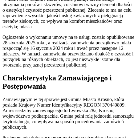
utrzymania parków i skwerów, co stanowi ważny element dbałości
o estetykę i czystość przestrzeni publicznej. Zlecenie to ma na celu
zapewnienie wysokiej jakości usług związanych z pielęgnacją
terenów zielonych, co wpływa na komfort mieszkańców oraz
estetykę miasta.
Ogłoszenie o wykonaniu umowy na te usługi zostało opublikowane
28 stycznia 2025 roku, a realizacja zamówienia początkowo miała
rozpocząć się 16 stycznia 2024 roku i trwać przez następne 12
miesięcy. W ramach zamówienia przewidziano dbałość o czystość i
porządek na różnych obiektach, co jest niezwykle istotne dla
tworzenia przyjaznej przestrzeni publicznej.
Charakterystyka Zamawiającego i
Postępowania
Zamawiającym w tej sprawie jest Gmina Miasto Krosno, która
posiada Krajowy Numer Identyfikacyjny REGON 370440809.
Adres siedziby zamawiającego to Lwowska 28a, Krosno,
województwo podkarpackie. Gmina pełni rolę jednostki samorządu
terytorialnego, co wpływa na sposób procedowania zamówień
publicznych.
Postępowanie dotyczące ogłoszenia miało charakter klasyczny i