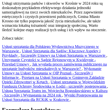
Usługi utrzymania parków i skwerów w Krośnie w 2024 roku są
doskonałym przykładem efektywnego działania jednostki
samorządowej na rzecz swoich mieszkańców. Przez zapewnienie
estetycznych i czystych przestrzeni publicznych, Gmina Miasto
Krosno nie tylko poprawia jakość życia mieszkańców, ale także
wzmacnia lokalną tożsamość oraz integrację społeczną. Warto
śledzić kolejne etapy realizacji tych usług i ich wpływ na otoczenie.
Zobacz także:
Usługi sprzątania dla Polskiego Wydawnictwa Muzycznego w
Warszawie
,
Usługi Sprzątania dla Sądów: Kluczowe Aspekty i
Przykłady
,
Szczegóły Umowy na Usługi Sprzątania w Warszawie
,
Utrzymanie Czystości w Sądzie Rejonowym w Kwidzynie -
Przegląd Umowy
,
Jak wygląda proces zamówienia publicznego na
sprzątanie budynków mieszkalnych w Warszawie?
,
Wykonanie
Umowy na Usługi Sprzątania w OIP Poznań - Szczegóły i
Informacje
,
Przetarg na Usługi Sprzątania w Gminnym Zakładzie
Opieki Zdrowotnej w Kętach
,
Usługi sprzątania w Wojewódzkim
Funduszu Ochrony Środowiska w Łodzi - szczegóły postępowania
,
Usługa Sprzątania Teatru im. Wojciecha Bogusławskiego w Kaliszu
- Szczegóły i Wymagania na 2024 rok
,
Wyniki Postępowania na
Usługi Sprzątania dla RCKiK w Krakowie
,
Formularz kontaktowy