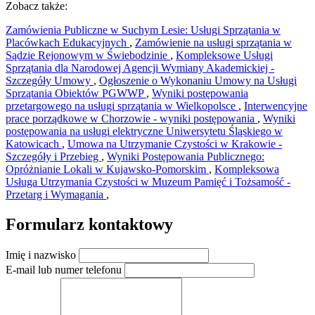
Zobacz także:
Zamówienia Publiczne w Suchym Lesie: Usługi Sprzątania w
Placówkach Edukacyjnych
,
Zamówienie na usługi sprzątania w
Sądzie Rejonowym w Świebodzinie
,
Kompleksowe Usługi
Sprzątania dla Narodowej Agencji Wymiany Akademickiej -
Szczegóły Umowy
,
Ogłoszenie o Wykonaniu Umowy na Usługi
Sprzątania Obiektów PGWWP
,
Wyniki postępowania
przetargowego na usługi sprzątania w Wielkopolsce
,
Interwencyjne
prace porządkowe w Chorzowie - wyniki postępowania
,
Wyniki
postępowania na usługi elektryczne Uniwersytetu Śląskiego w
Katowicach
,
Umowa na Utrzymanie Czystości w Krakowie -
Szczegóły i Przebieg
,
Wyniki Postępowania Publicznego:
Opróżnianie Lokali w Kujawsko-Pomorskim
,
Kompleksowa
Usługa Utrzymania Czystości w Muzeum Pamięć i Tożsamość -
Przetarg i Wymagania
,
Formularz kontaktowy
Imię i nazwisko
E-mail lub numer telefonu