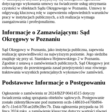
dotyczącego wykonania umowy na świadczenie usług utrzymania
czystości w obiektach Sądu Okręgowego w Poznaniu. Umowy te
odgrywają kluczową rolę w zapewnieniu odpowiednich warunków
pracy w instytucjach publicznych, a ich realizacja wymaga
zaangażowania i profesjonalizmu.
Informacje o Zamawiającym: Sąd
Okręgowy w Poznaniu
Sąd Okręgowy w Poznaniu, jako instytucja publiczna, zapewnia
realizację sprawiedliwości na najwyższym poziomie. Jego siedziba
znajduje się przy ul. Stanisława Hejmowskiego 2 w Poznaniu.
Zgodnie z ustawą o zamówieniach publicznych, Sąd Okręgowy jest
zobowiązany do przestrzegania zasad przejrzystości oraz równego
traktowania wszystkich potencjalnych wykonawców zamówień.
Podstawowe Informacje o Postępowaniu
Ogłoszenie o zamówieniu nr 2024/BZP 00414515 dotyczy
świadczenia usług sprzątania obiektów sądowych. Postępowanie
zostało zidentyfikowane pod numerem ocds-148610-e476b894-
de7c-11ed-b70f-ae2d9e28ec7b. Data ogłoszenia przypada na 16
lipca 2024 roku, a zamówienie klasyczne dotyczy wartości równej