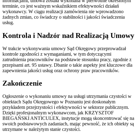
informacjami, umowa została wykonana w pierwotnie określonym
terminie, co jest ważnym wskaźnikiem efektywności działań
wykonawcy. W ciągu realizacji zamówienia nie wprowadzono
żadnych zmian, co świadczy o stabilności i jakości świadczenia
usług.
Kontrola i Nadzór nad Realizacją Umowy
W trakcie wykonywania umowy Sąd Okręgowy przeprowadzał
kontrole zgodności z wymaganiami, w tym dotyczącymi
zatrudnienia pracowników na podstawie stosunku pracy, zgodnie z
przepisami art. 95 ustawy. Dbanie o takie aspekty jest kluczowe dla
zapewnienia jakości usług oraz ochrony praw pracowników.
Zakończenie
Ogłoszenie o wykonaniu umowy na usługi utrzymania czystości w
obiektach Sądu Okręgowego w Poznaniu jest doskonałym
przykładem przejrzystości i efektywności w sektorze publicznym.
Dzięki profesjonalnym wykonawcom, jak KRZYSZTOF
BIEGAŃSKI ANTICULEX, instytucje mogą skoncentrować się na
swoich podstawowych zadaniach, mając pewność, że ich obiekty są
utrzymane w należytym stanie czystości.