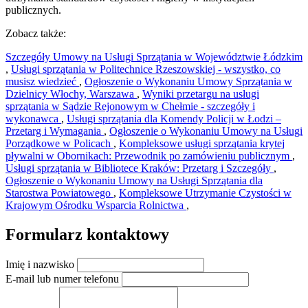
publicznych.
Zobacz także:
Szczegóły Umowy na Usługi Sprzątania w Województwie Łódzkim
,
Usługi sprzątania w Politechnice Rzeszowskiej - wszystko, co
musisz wiedzieć
,
Ogłoszenie o Wykonaniu Umowy Sprzątania w
Dzielnicy Włochy, Warszawa
,
Wyniki przetargu na usługi
sprzątania w Sądzie Rejonowym w Chełmie - szczegóły i
wykonawca
,
Usługi sprzątania dla Komendy Policji w Łodzi –
Przetarg i Wymagania
,
Ogłoszenie o Wykonaniu Umowy na Usługi
Porządkowe w Policach
,
Kompleksowe usługi sprzątania krytej
pływalni w Obornikach: Przewodnik po zamówieniu publicznym
,
Usługi sprzątania w Bibliotece Kraków: Przetarg i Szczegóły
,
Ogłoszenie o Wykonaniu Umowy na Usługi Sprzątania dla
Starostwa Powiatowego
,
Kompleksowe Utrzymanie Czystości w
Krajowym Ośrodku Wsparcia Rolnictwa
,
Formularz kontaktowy
Imię i nazwisko
E-mail lub numer telefonu