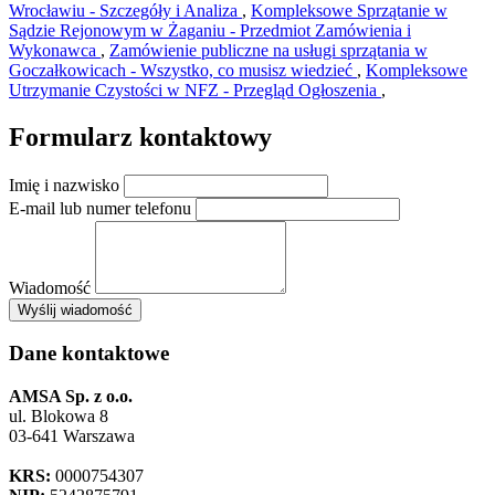
Wrocławiu - Szczegóły i Analiza
,
Kompleksowe Sprzątanie w
Sądzie Rejonowym w Żaganiu - Przedmiot Zamówienia i
Wykonawca
,
Zamówienie publiczne na usługi sprzątania w
Goczałkowicach - Wszystko, co musisz wiedzieć
,
Kompleksowe
Utrzymanie Czystości w NFZ - Przegląd Ogłoszenia
,
Formularz kontaktowy
Imię i nazwisko
E-mail lub numer telefonu
Wiadomość
×
Wyślij wiadomość
AMSA Sp. z o.o. - ul. Blokowa 8, Warszawa
Leaflet
+
Dane kontaktowe
−
AMSA Sp. z o.o.
ul. Blokowa 8
03-641 Warszawa
KRS:
0000754307