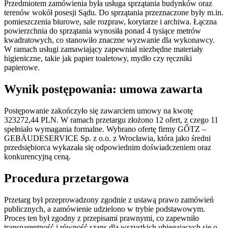
Przedmiotem zamówienia była usługa sprzątania budynków oraz
terenów wokół posesji Sądu. Do sprzątania przeznaczone były m.in.
pomieszczenia biurowe, sale rozpraw, korytarze i archiwa. Łączna
powierzchnia do sprzątania wynosiła ponad 4 tysiące metrów
kwadratowych, co stanowiło znaczne wyzwanie dla wykonawcy.
W ramach usługi zamawiający zapewniał niezbędne materiały
higieniczne, takie jak papier toaletowy, mydło czy ręczniki
papierowe.
Wynik postępowania: umowa zawarta
Postępowanie zakończyło się zawarciem umowy na kwotę
323272,44 PLN. W ramach przetargu złożono 12 ofert, z czego 11
spełniało wymagania formalne. Wybrano ofertę firmy GŐTZ –
GEBÄUDESERVICE Sp. z o.o. z Wrocławia, która jako średni
przedsiębiorca wykazała się odpowiednim doświadczeniem oraz
konkurencyjną ceną.
Procedura przetargowa
Przetarg był przeprowadzony zgodnie z ustawą prawo zamówień
publicznych, a zamówienie udzielono w trybie podstawowym.
Proces ten był zgodny z przepisami prawnymi, co zapewniło
transparentność i równość szans dla wszystkich ubiegających się o