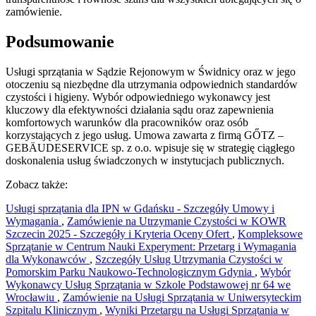
zamówienie.
Podsumowanie
Usługi sprzątania w Sądzie Rejonowym w Świdnicy oraz w jego
otoczeniu są niezbędne dla utrzymania odpowiednich standardów
czystości i higieny. Wybór odpowiedniego wykonawcy jest
kluczowy dla efektywności działania sądu oraz zapewnienia
komfortowych warunków dla pracowników oraz osób
korzystających z jego usług. Umowa zawarta z firmą GŐTZ –
GEBÄUDESERVICE sp. z o.o. wpisuje się w strategię ciągłego
doskonalenia usług świadczonych w instytucjach publicznych.
Zobacz także:
Usługi sprzątania dla IPN w Gdańsku - Szczegóły Umowy i
Wymagania
,
Zamówienie na Utrzymanie Czystości w KOWR
Szczecin 2025 - Szczegóły i Kryteria Oceny Ofert
,
Kompleksowe
Sprzątanie w Centrum Nauki Experyment: Przetarg i Wymagania
dla Wykonawców
,
Szczegóły Usług Utrzymania Czystości w
Pomorskim Parku Naukowo-Technologicznym Gdynia
,
Wybór
Wykonawcy Usług Sprzątania w Szkole Podstawowej nr 64 we
Wrocławiu
,
Zamówienie na Usługi Sprzątania w Uniwersyteckim
Szpitalu Klinicznym
,
Wyniki Przetargu na Usługi Sprzątania w