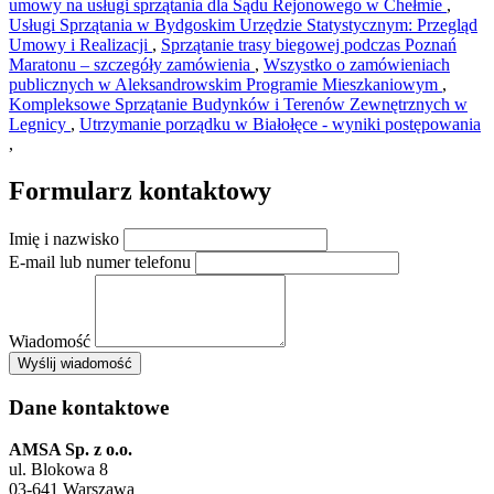
umowy na usługi sprzątania dla Sądu Rejonowego w Chełmie
,
Usługi Sprzątania w Bydgoskim Urzędzie Statystycznym: Przegląd
Umowy i Realizacji
,
Sprzątanie trasy biegowej podczas Poznań
Maratonu – szczegóły zamówienia
,
Wszystko o zamówieniach
publicznych w Aleksandrowskim Programie Mieszkaniowym
,
Kompleksowe Sprzątanie Budynków i Terenów Zewnętrznych w
Legnicy
,
Utrzymanie porządku w Białołęce - wyniki postępowania
,
Formularz kontaktowy
Imię i nazwisko
E-mail lub numer telefonu
Wiadomość
×
Wyślij wiadomość
AMSA Sp. z o.o. - ul. Blokowa 8, Warszawa
Leaflet
+
Dane kontaktowe
−
AMSA Sp. z o.o.
ul. Blokowa 8
03-641 Warszawa