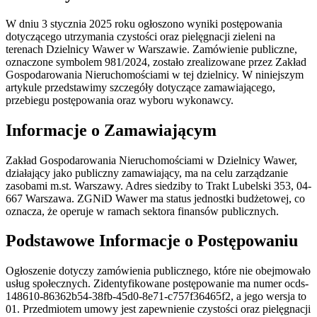
W dniu 3 stycznia 2025 roku ogłoszono wyniki postępowania
dotyczącego utrzymania czystości oraz pielęgnacji zieleni na
terenach Dzielnicy Wawer w Warszawie. Zamówienie publiczne,
oznaczone symbolem 981/2024, zostało zrealizowane przez Zakład
Gospodarowania Nieruchomościami w tej dzielnicy. W niniejszym
artykule przedstawimy szczegóły dotyczące zamawiającego,
przebiegu postępowania oraz wyboru wykonawcy.
Informacje o Zamawiającym
Zakład Gospodarowania Nieruchomościami w Dzielnicy Wawer,
działający jako publiczny zamawiający, ma na celu zarządzanie
zasobami m.st. Warszawy. Adres siedziby to Trakt Lubelski 353, 04-
667 Warszawa. ZGNiD Wawer ma status jednostki budżetowej, co
oznacza, że operuje w ramach sektora finansów publicznych.
Podstawowe Informacje o Postępowaniu
Ogłoszenie dotyczy zamówienia publicznego, które nie obejmowało
usług społecznych. Zidentyfikowane postępowanie ma numer ocds-
148610-86362b54-38fb-45d0-8e71-c757f36465f2, a jego wersja to
01. Przedmiotem umowy jest zapewnienie czystości oraz pielęgnacji