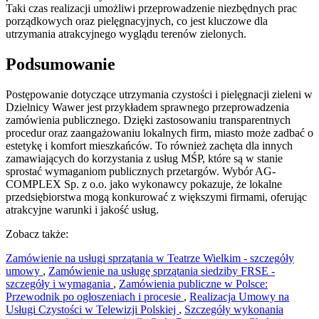
Taki czas realizacji umożliwi przeprowadzenie niezbędnych prac
porządkowych oraz pielęgnacyjnych, co jest kluczowe dla
utrzymania atrakcyjnego wyglądu terenów zielonych.
Podsumowanie
Postępowanie dotyczące utrzymania czystości i pielęgnacji zieleni w
Dzielnicy Wawer jest przykładem sprawnego przeprowadzenia
zamówienia publicznego. Dzięki zastosowaniu transparentnych
procedur oraz zaangażowaniu lokalnych firm, miasto może zadbać o
estetykę i komfort mieszkańców. To również zachęta dla innych
zamawiających do korzystania z usług MŚP, które są w stanie
sprostać wymaganiom publicznych przetargów. Wybór AG-
COMPLEX Sp. z o.o. jako wykonawcy pokazuje, że lokalne
przedsiębiorstwa mogą konkurować z większymi firmami, oferując
atrakcyjne warunki i jakość usług.
Zobacz także:
Zamówienie na usługi sprzątania w Teatrze Wielkim - szczegóły
umowy
,
Zamówienie na usługę sprzątania siedziby FRSE -
szczegóły i wymagania
,
Zamówienia publiczne w Polsce:
Przewodnik po ogłoszeniach i procesie
,
Realizacja Umowy na
Usługi Czystości w Telewizji Polskiej
,
Szczegóły wykonania