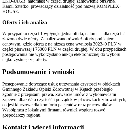
EKO-JAGR, natomiast w części drugiej zamówienie otrzymał
Kamil Sztefko, prowadzący działalność pod nazwą KOMPLEX-
HOUSE.
Oferty i ich analiza
W przypadku części 1 wpłynęła jedna oferta, natomiast dla części 2
złożono dwie oferty. Zanalizowano również oferty pod kątem
cenowym, gdzie oferta z najniższą ceną wyniosła 302340 PLN w
części pierwszej i 75000 PLN w części drugiej. W obu przypadkach
postępowania nie wykorzystano aukcji elektronicznej do wyboru
najkorzystniejszej oferty.
Podsumowanie i wnioski
Postępowanie dotyczące usług utrzymania czystości w obiektach
Gminnego Zakładu Opieki Zdrowotnej w Kętach przebiegło
zgodnie z przepisami prawa. Zawarcie umów z wykonawcami
zapewni dbałość o czystość i porządek w placówkach zdrowotnych,
co jest kluczowe dla komfortu pacjentów oraz pracowników.
Współpraca z lokalnymi firmami również wspiera rozwój
gospodarczy regionu.
Kontakt i więcej informacji