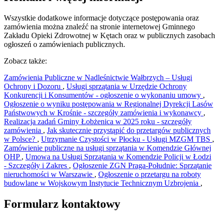
Wszystkie dodatkowe informacje dotyczące postępowania oraz
zamówienia można znaleźć na stronie internetowej Gminnego
Zakładu Opieki Zdrowotnej w Kętach oraz w publicznych zasobach
ogłoszeń o zamówieniach publicznych.
Zobacz także:
Zamówienia Publiczne w Nadleśnictwie Wałbrzych – Usługi
Ochrony i Dozoru
,
Usługi sprzątania w Urzędzie Ochrony
Konkurencji i Konsumentów - ogłoszenie o wykonaniu umowy
,
Ogłoszenie o wyniku postępowania w Regionalnej Dyrekcji Lasów
Państwowych w Krośnie - szczegóły zamówienia i wykonawcy
,
Realizacja zadań Gminy Łobżenica w 2025 roku - szczegóły
zamówienia
,
Jak skutecznie przystąpić do przetargów publicznych
w Polsce?
,
Utrzymanie Czystości w Płocku - Usługi MZGM TBS
,
Zamówienie publiczne na usługi sprzątania w Komendzie Głównej
OHP
,
Umowa na Usługi Sprzątania w Komendzie Policji w Łodzi
- Szczegóły i Zakres
,
Ogłoszenie ZGN Praga-Południe: Sprzątanie
nieruchomości w Warszawie
,
Ogłoszenie o przetargu na roboty
budowlane w Wojskowym Instytucie Technicznym Uzbrojenia
,
Formularz kontaktowy