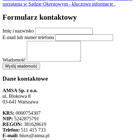
sprzątania w Sądzie Okręgowym - kluczowe informacje
,
Formularz kontaktowy
Imię i nazwisko
E-mail lub numer telefonu
Wiadomość
×
Wyślij wiadomość
AMSA Sp. z o.o. - ul. Blokowa 8, Warszawa
Leaflet
+
Dane kontaktowe
−
AMSA Sp. z o.o.
ul. Blokowa 8
03-641 Warszawa
KRS:
0000754307
NIP:
5242875791
REGON:
381628619
Telefon:
511 415 733
E-mail:
biuro@amsa.pl