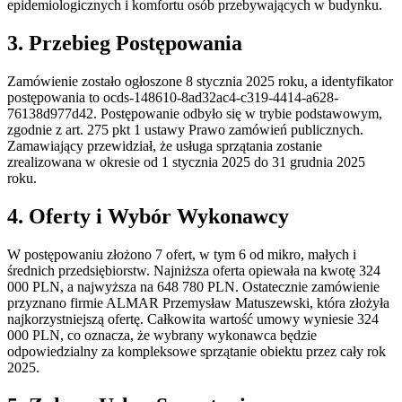
epidemiologicznych i komfortu osób przebywających w budynku.
3. Przebieg Postępowania
Zamówienie zostało ogłoszone 8 stycznia 2025 roku, a identyfikator
postępowania to ocds-148610-8ad32ac4-c319-4414-a628-
76138d977d42. Postępowanie odbyło się w trybie podstawowym,
zgodnie z art. 275 pkt 1 ustawy Prawo zamówień publicznych.
Zamawiający przewidział, że usługa sprzątania zostanie
zrealizowana w okresie od 1 stycznia 2025 do 31 grudnia 2025
roku.
4. Oferty i Wybór Wykonawcy
W postępowaniu złożono 7 ofert, w tym 6 od mikro, małych i
średnich przedsiębiorstw. Najniższa oferta opiewała na kwotę 324
000 PLN, a najwyższa na 648 780 PLN. Ostatecznie zamówienie
przyznano firmie ALMAR Przemysław Matuszewski, która złożyła
najkorzystniejszą ofertę. Całkowita wartość umowy wyniesie 324
000 PLN, co oznacza, że wybrany wykonawca będzie
odpowiedzialny za kompleksowe sprzątanie obiektu przez cały rok
2025.