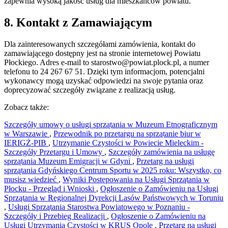
zapewnia wysoką jakość usług dla mieszkańców powiatu.
8. Kontakt z Zamawiającym
Dla zainteresowanych szczegółami zamówienia, kontakt do
zamawiającego dostępny jest na stronie internetowej Powiatu
Płockiego. Adres e-mail to
starostwo@powiat.plock.pl
, a numer
telefonu to 24 267 67 51. Dzięki tym informacjom, potencjalni
wykonawcy mogą uzyskać odpowiedzi na swoje pytania oraz
doprecyzować szczegóły związane z realizacją usług.
Zobacz także:
Szczegóły umowy o usługi sprzątania w Muzeum Etnograficznym
w Warszawie
,
Przewodnik po przetargu na sprzątanie biur w
IERIGŻ-PIB
,
Utrzymanie Czystości w Powiecie Mieleckim -
Szczegóły Przetargu i Umowy
,
Szczegóły zamówienia na usługę
sprzątania Muzeum Emigracji w Gdyni
,
Przetarg na usługi
sprzątania Gdyńskiego Centrum Sportu w 2025 roku: Wszystko, co
musisz wiedzieć
,
Wyniki Postępowania na Usługi Sprzątania w
Płocku - Przegląd i Wnioski
,
Ogłoszenie o Zamówieniu na Usługi
Sprzątania w Regionalnej Dyrekcji Lasów Państwowych w Toruniu
,
Usługi Sprzątania Starostwa Powiatowego w Poznaniu -
Szczegóły i Przebieg Realizacji
,
Ogłoszenie o Zamówieniu na
Usługi Utrzymania Czystości w KRUS Opole
,
Przetarg na usługi