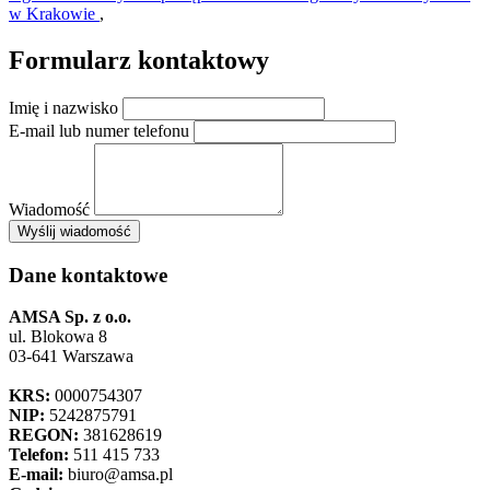
w Krakowie
,
Formularz kontaktowy
Imię i nazwisko
E-mail lub numer telefonu
Wiadomość
×
Wyślij wiadomość
AMSA Sp. z o.o. - ul. Blokowa 8, Warszawa
Leaflet
+
Dane kontaktowe
−
AMSA Sp. z o.o.
ul. Blokowa 8
03-641 Warszawa
KRS:
0000754307
NIP:
5242875791
REGON:
381628619
Telefon:
511 415 733
E-mail:
biuro@amsa.pl