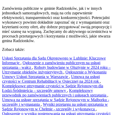
Zamówienia publiczne w gminie Radzionków, jak i w innych
jednostkach samorządowych, mają na celu zapewnienie
efektywności, transparentności oraz konkurencyjności. Potencjalni
wykonawcy powinni dokładnie zapoznać się z wymaganiami oraz
kryteriami oceny ofert, aby dobrze przygotować swoją propozycję i
mieć szansę na wygraną. Zachęcamy do aktywnego uczestnictwa w
procesach przetargowych i korzystania z możliwości, jakie stwarza
gmina Radzionków.
Zobacz także:
Usługi Sprzątania dla Sądu Okręgowego w Lublinie: Kluczowe
Informacje
,
Ogłoszenie o zamówieniu publicznym na usługi
sprzątania - wałcz
,
Roboty budowlane w Olsztynie w 2024 roku –
Utrzymanie obiektów inżynieryjnych
,
Ogłoszenie o Wykonaniu
Umowy Usługi Sprzątania w Warszawie
,
Umowa na usługi
czystości w Centrum Rehabilitacji w Osiecznej na 2024 rok
,
Kompleksowe utrzymanie czystości w Sądzie Rejonowym dla
Łodzi-Śródmieścia – szczegóły umowy
,
Kompleksowy
przewodnik po zamówieniach publicznych i usługach sprzątania
,
Umowa na usługę sprzątania w Sądzie Rejonowym w Malborku -
szczegóły i wymagania
,
Wyniki przetargu na usługi sprzątania w
Sądzie Rejonowym w Chełmie - szczegóły i wykonawca
,
Ogłoszenie o wyniku postępowania na usługi utrzymania czystości