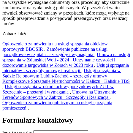
na wszystkie wymagane dokumenty oraz procedury, aby skutecznie
konkurować na rynku usług publicznych. W przyszłości warto
również obserwować zmiany w przepisach, które mogą wpłynąć na
sposób przeprowadzania postępowań przetargowych oraz realizacji
umów.
Zobacz także:
Ogłoszenie o zamówieniu na usługi sprzątania obiektów
sportowych BBOSIR
,
Zamówienie publiczne na usługi
porządkowe w szpitalu - szczegóły i wymagania
,
Umowa na usługi
sprzątania w Zduńskiej Woli - 2024
,
Utrzymanie czystości i
dozorowanie targowiska w Żorach w 2023 roku
,
Usługi sprzątania
internatów - szczegóły umowy i realizacji
,
Usługi sprzątania w
Sądzie Rejonowym Lublin-Zachód – szczegóły umowy
,
Kompleksowe Sprzątanie Nieruchomości w Kaliszu - Kaliskie TBS
,
Usługi sprzątania w ośrodkach wypoczynkowych ZUT w
Szczecinie – przetargi i wymagania
,
Umowa na Utrzymanie
Terenów Sportowych w Zabrzu - Szczegóły i Realizacja
,
Ogłoszenie o zamówieniu publicznym na usługi sprzątania
pomieszczeń
,
Formularz kontaktowy