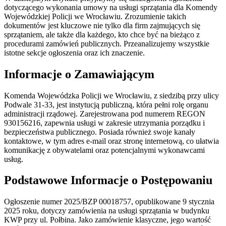
dotyczącego wykonania umowy na usługi sprzątania dla Komendy
Wojewódzkiej Policji we Wrocławiu. Zrozumienie takich
dokumentów jest kluczowe nie tylko dla firm zajmujących się
sprzątaniem, ale także dla każdego, kto chce być na bieżąco z
procedurami zamówień publicznych. Przeanalizujemy wszystkie
istotne sekcje ogłoszenia oraz ich znaczenie.
Informacje o Zamawiającym
Komenda Wojewódzka Policji we Wrocławiu, z siedzibą przy ulicy
Podwale 31-33, jest instytucją publiczną, która pełni rolę organu
administracji rządowej. Zarejestrowana pod numerem REGON
930156216, zapewnia usługi w zakresie utrzymania porządku i
bezpieczeństwa publicznego. Posiada również swoje kanały
kontaktowe, w tym adres e-mail oraz stronę internetową, co ułatwia
komunikację z obywatelami oraz potencjalnymi wykonawcami
usług.
Podstawowe Informacje o Postępowaniu
Ogłoszenie numer 2025/BZP 00018757, opublikowane 9 stycznia
2025 roku, dotyczy zamówienia na usługi sprzątania w budynku
KWP przy ul. Połbina. Jako zamówienie klasyczne, jego wartość