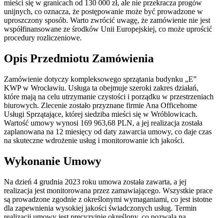
mieści się w granicach od 130 000 zł, ale nie przekracza progów
unijnych, co oznacza, że postępowanie może być prowadzone w
uproszczony sposób. Warto zwrócić uwagę, że zamówienie nie jest
współfinansowane ze środków Unii Europejskiej, co może uprościć
procedury rozliczeniowe.
Opis Przedmiotu Zamówienia
Zamówienie dotyczy kompleksowego sprzątania budynku „E”
KWP w Wrocławiu. Usługa ta obejmuje szeroki zakres działań,
które mają na celu utrzymanie czystości i porządku w przestrzeniach
biurowych. Zlecenie zostało przyznane firmie Ana Officehome
Usługi Sprzątające, której siedziba mieści się w Wróblowicach.
Wartość umowy wynosi 169 963,68 PLN, a jej realizacja została
zaplanowana na 12 miesięcy od daty zawarcia umowy, co daje czas
na skuteczne wdrożenie usług i monitorowanie ich jakości.
Wykonanie Umowy
Na dzień 4 grudnia 2023 roku umowa została zawarta, a jej
realizacja jest monitorowana przez zamawiającego. Wszystkie prace
są prowadzone zgodnie z określonymi wymaganiami, co jest istotne
dla zapewnienia wysokiej jakości świadczonych usług. Termin
realizacji umowy jest precyzyjnie określony, co pozwala na