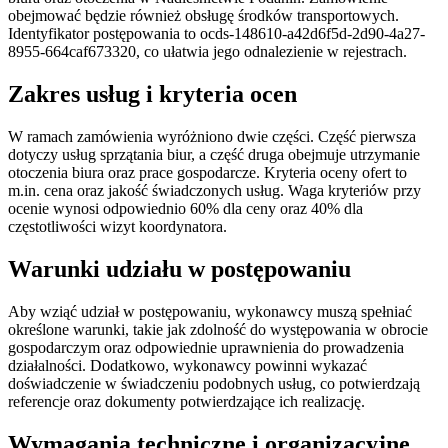
obejmować będzie również obsługę środków transportowych.
Identyfikator postępowania to ocds-148610-a42d6f5d-2d90-4a27-
8955-664caf673320, co ułatwia jego odnalezienie w rejestrach.
Zakres usług i kryteria ocen
W ramach zamówienia wyróżniono dwie części. Część pierwsza
dotyczy usług sprzątania biur, a część druga obejmuje utrzymanie
otoczenia biura oraz prace gospodarcze. Kryteria oceny ofert to
m.in. cena oraz jakość świadczonych usług. Waga kryteriów przy
ocenie wynosi odpowiednio 60% dla ceny oraz 40% dla
częstotliwości wizyt koordynatora.
Warunki udziału w postępowaniu
Aby wziąć udział w postępowaniu, wykonawcy muszą spełniać
określone warunki, takie jak zdolność do występowania w obrocie
gospodarczym oraz odpowiednie uprawnienia do prowadzenia
działalności. Dodatkowo, wykonawcy powinni wykazać
doświadczenie w świadczeniu podobnych usług, co potwierdzają
referencje oraz dokumenty potwierdzające ich realizację.
Wymagania techniczne i organizacyjne