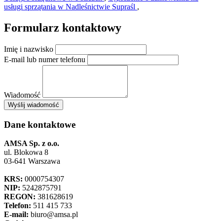
usługi sprzątania w Nadleśnictwie Supraśl
,
Formularz kontaktowy
Imię i nazwisko
E-mail lub numer telefonu
Wiadomość
×
Wyślij wiadomość
AMSA Sp. z o.o. - ul. Blokowa 8, Warszawa
Leaflet
+
Dane kontaktowe
−
AMSA Sp. z o.o.
ul. Blokowa 8
03-641 Warszawa
KRS:
0000754307
NIP:
5242875791
REGON:
381628619
Telefon:
511 415 733
E-mail:
biuro@amsa.pl