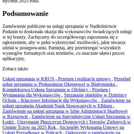
stycznia 2025 roku.
Podsumowanie
Zamówienie publiczne na usługi sprzątania w Nadleśnictwie
Podanin to doskonała okazja dla wykonawców świadczących usługi
w tej branży. Zachęcamy do szczegółowego zapoznania się z
ogłoszeniem, aby w pełni wykorzystać możliwości, jakie stwarza
udział w postępowaniu. Pamiętaj, aby przestrzegać wszystkich
wymogów formalnych oraz terminów, co znacznie ułatwi proces
aplikacyjny.
Zobacz także:
Usługi sprzątania w KRUS - Przetarg i realizacja umowy
,
Przegląd
usług sprzątania w Prokuraturze Okręgowej w Białymstoku
,
Kompleksowa Usługa Sprzątania w Oleśnicy - Przetarg i
Wymagania dla Wykonawców
,
Sprzątanie obiektów w Dzielnicy
Ochota – Kluczowe Informacje dla Wykonawców
,
Zamówienie na
usługi sprzątania Akademii Nauk Stosowanych w Elblągu
,
Zamówienie na usługi sprzątania w Izbie Administracji Skarbowej
w Rzeszowie
,
Zamówienie na Specjalistyczne Usługi Sprzątania w
Łodzi
,
Utrzymanie Płaszczyzn Drogowych i Terenów Zielonych w
Gminie Tczew na 2025 Rok
,
Szczegóły Wykonania Umowy na
Usługi Porządkowe w Policach
,
Ogłoszenie o zamówieniu na