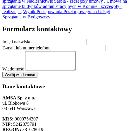
sprzątania w Nadleśnictwie Sarbia - szczegóły umowy
,
Umowa na
sprzątanie budynków administracyjnych w Koninie - szczegóły i
realizacja
,
Wynik Postępowania Przetargowego na Usługi
Sprzątania w Bydgoszczy
,
Formularz kontaktowy
Imię i nazwisko
E-mail lub numer telefonu
Wiadomość
×
Wyślij wiadomość
AMSA Sp. z o.o. - ul. Blokowa 8, Warszawa
Leaflet
+
Dane kontaktowe
−
AMSA Sp. z o.o.
ul. Blokowa 8
03-641 Warszawa
KRS:
0000754307
NIP:
5242875791
REGON:
381628619