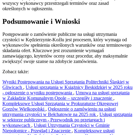
wszyscy wykonawcy przestrzegali terminów oraz zasad
określonych w ogłoszeniu.
Podsumowanie i Wnioski
Postępowanie o zamówienie publiczne na usługi utrzymania
czystości w Kędzierzynie-Koźlu jest procesem, który wymaga od
wykonawców spełnienia określonych warunków oraz terminowego
składania ofert. Kluczowe jest zrozumienie wymagań
zamawiającego, kryteriów oceny oraz procedur, aby maksymalnie
zwiększyć swoje szanse na zdobycie zamówienia.
Zobacz także:
Wyniki Postępowania na Usługi Sprzątania Politechniki Śląskiej w
Gliwicach
,
Usługi sprzątania w Książnicy Beskidzkiej w 2025 roku
- ogłoszenie o wyniku postępowania
,
Umowa na usługi sprzątania
w Zakładzie Komunalnym Opole – szczegóły i znaczenie
,
Kompleksowe Usługi Sprzątania w Prokuraturze Okręgowej
Gorzów Wielkopolski
,
Ogłoszenie o zamówieniu na usługi
utrzymania czystości w Bełchatowie na 2025 rok
,
Usługi sprzątania
w sektorze publicznym - Przewodnik po przetargach i
wykonawcach
,
Usługi Utrzymania Czystości w Gminie
Niepołomice - Przegląd i Znaczenie
,
Kompleksowe usługi