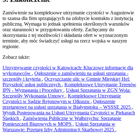
Zamówienie na kompleksowe utrzymanie czystości w Augustowie
to szansa dla firm sprzątających na zdobycie kontraktu z instytucją
publiczną. Wymaga to jednak spełnienia określonych warunków
oraz staranności w przygotowaniu oferty. Zachęcamy do
skorzystania z tej możliwości i składania ofert w wyznaczonym
terminie, aby móc świadczyć usługi na rzecz wojska w naszym
regionie.
Zobacz także:
Utrzymywanie czystości w Katowicach: Kluczowe informacje dla
wykonawców
,
Ogłoszenie o zamówieniu na usługi sprzątania -
szczegóły i kryteria
,
Oczyszczanie ulic w Gminie Miejskiej Hel:
Przyszłość usług publicznych
,
Kompleksowe Utrzymanie Terenów
IPN - Wymagania i Procedury
,
Usługi Sprzątania w ZGN Wola:
Szczegóły Wykonania Umowy
,
Kompleksowe Utrzymanie
Czystości w Sądzie Rejonowym w Olkuszu
,
Ogłoszenie
przetargowe na usługi sprzątania w Białymstoku – WSSSE 2025
,
Wynik Postępowania na Usługi Utrzymania Czystości w Piekarach
Śląskich
,
Zamówienia Publiczne w Wałbrzychu: Sprzątanie
Pomieszczeń Biurowych w MOPS
,
Usługi Sprzątania w
Warszawie: Przetarg Izby Administracji Skarbowej 2025
,