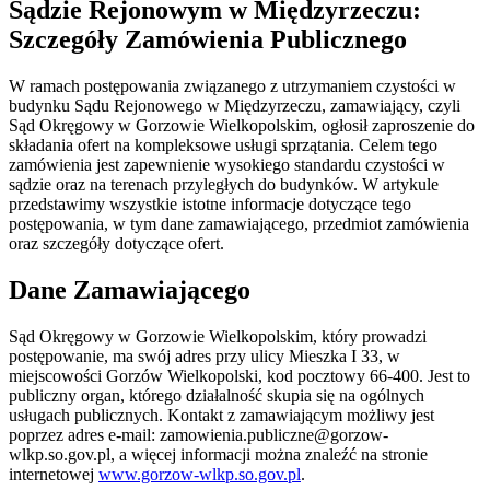
Sądzie Rejonowym w Międzyrzeczu:
Szczegóły Zamówienia Publicznego
W ramach postępowania związanego z utrzymaniem czystości w
budynku Sądu Rejonowego w Międzyrzeczu, zamawiający, czyli
Sąd Okręgowy w Gorzowie Wielkopolskim, ogłosił zaproszenie do
składania ofert na kompleksowe usługi sprzątania. Celem tego
zamówienia jest zapewnienie wysokiego standardu czystości w
sądzie oraz na terenach przyległych do budynków. W artykule
przedstawimy wszystkie istotne informacje dotyczące tego
postępowania, w tym dane zamawiającego, przedmiot zamówienia
oraz szczegóły dotyczące ofert.
Dane Zamawiającego
Sąd Okręgowy w Gorzowie Wielkopolskim, który prowadzi
postępowanie, ma swój adres przy ulicy Mieszka I 33, w
miejscowości Gorzów Wielkopolski, kod pocztowy 66-400. Jest to
publiczny organ, którego działalność skupia się na ogólnych
usługach publicznych. Kontakt z zamawiającym możliwy jest
poprzez adres e-mail:
zamowienia.publiczne@gorzow-
wlkp.so.gov.pl
, a więcej informacji można znaleźć na stronie
internetowej
www.gorzow-wlkp.so.gov.pl
.