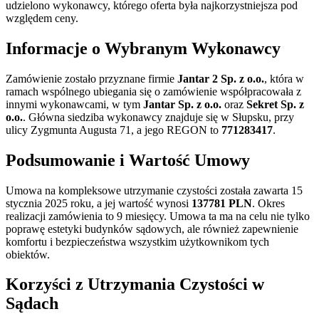
udzielono wykonawcy, którego oferta była najkorzystniejsza pod
względem ceny.
Informacje o Wybranym Wykonawcy
Zamówienie zostało przyznane firmie
Jantar 2 Sp. z o.o.
, która w
ramach wspólnego ubiegania się o zamówienie współpracowała z
innymi wykonawcami, w tym
Jantar Sp. z o.o.
oraz
Sekret Sp. z
o.o.
. Główna siedziba wykonawcy znajduje się w Słupsku, przy
ulicy Zygmunta Augusta 71, a jego REGON to
771283417
.
Podsumowanie i Wartość Umowy
Umowa na kompleksowe utrzymanie czystości została zawarta 15
stycznia 2025 roku, a jej wartość wynosi
137781 PLN
. Okres
realizacji zamówienia to 9 miesięcy. Umowa ta ma na celu nie tylko
poprawę estetyki budynków sądowych, ale również zapewnienie
komfortu i bezpieczeństwa wszystkim użytkownikom tych
obiektów.
Korzyści z Utrzymania Czystości w
Sądach