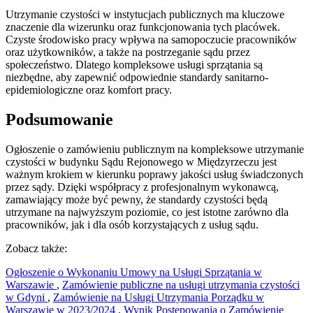
Utrzymanie czystości w instytucjach publicznych ma kluczowe
znaczenie dla wizerunku oraz funkcjonowania tych placówek.
Czyste środowisko pracy wpływa na samopoczucie pracowników
oraz użytkowników, a także na postrzeganie sądu przez
społeczeństwo. Dlatego kompleksowe usługi sprzątania są
niezbędne, aby zapewnić odpowiednie standardy sanitarno-
epidemiologiczne oraz komfort pracy.
Podsumowanie
Ogłoszenie o zamówieniu publicznym na kompleksowe utrzymanie
czystości w budynku Sądu Rejonowego w Międzyrzeczu jest
ważnym krokiem w kierunku poprawy jakości usług świadczonych
przez sądy. Dzięki współpracy z profesjonalnym wykonawcą,
zamawiający może być pewny, że standardy czystości będą
utrzymane na najwyższym poziomie, co jest istotne zarówno dla
pracowników, jak i dla osób korzystających z usług sądu.
Zobacz także:
Ogłoszenie o Wykonaniu Umowy na Usługi Sprzątania w
Warszawie
,
Zamówienie publiczne na usługi utrzymania czystości
w Gdyni
,
Zamówienie na Usługi Utrzymania Porządku w
Warszawie w 2023/2024
,
Wynik Postępowania o Zamówienie