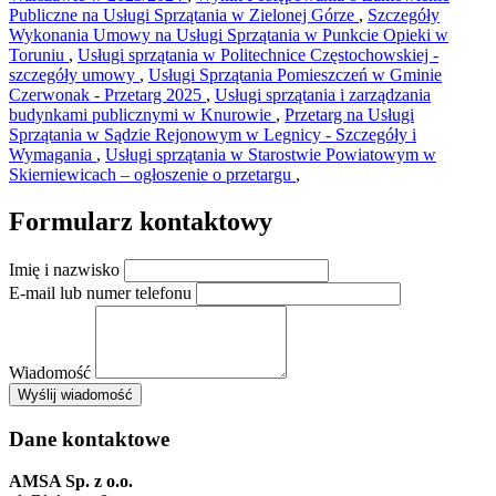
Publiczne na Usługi Sprzątania w Zielonej Górze
,
Szczegóły
Wykonania Umowy na Usługi Sprzątania w Punkcie Opieki w
Toruniu
,
Usługi sprzątania w Politechnice Częstochowskiej -
szczegóły umowy
,
Usługi Sprzątania Pomieszczeń w Gminie
Czerwonak - Przetarg 2025
,
Usługi sprzątania i zarządzania
budynkami publicznymi w Knurowie
,
Przetarg na Usługi
Sprzątania w Sądzie Rejonowym w Legnicy - Szczegóły i
Wymagania
,
Usługi sprzątania w Starostwie Powiatowym w
Skierniewicach – ogłoszenie o przetargu
,
Formularz kontaktowy
Imię i nazwisko
E-mail lub numer telefonu
Wiadomość
×
Wyślij wiadomość
AMSA Sp. z o.o. - ul. Blokowa 8, Warszawa
Leaflet
+
Dane kontaktowe
−
AMSA Sp. z o.o.