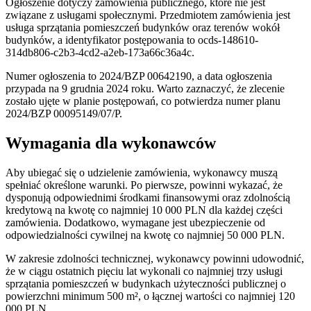
Ogłoszenie dotyczy zamówienia publicznego, które nie jest
związane z usługami społecznymi. Przedmiotem zamówienia jest
usługa sprzątania pomieszczeń budynków oraz terenów wokół
budynków, a identyfikator postępowania to ocds-148610-
314db806-c2b3-4cd2-a2eb-173a66c36a4c.
Numer ogłoszenia to 2024/BZP 00642190, a data ogłoszenia
przypada na 9 grudnia 2024 roku. Warto zaznaczyć, że zlecenie
zostało ujęte w planie postępowań, co potwierdza numer planu
2024/BZP 00095149/07/P.
Wymagania dla wykonawców
Aby ubiegać się o udzielenie zamówienia, wykonawcy muszą
spełniać określone warunki. Po pierwsze, powinni wykazać, że
dysponują odpowiednimi środkami finansowymi oraz zdolnością
kredytową na kwotę co najmniej 10 000 PLN dla każdej części
zamówienia. Dodatkowo, wymagane jest ubezpieczenie od
odpowiedzialności cywilnej na kwotę co najmniej 50 000 PLN.
W zakresie zdolności technicznej, wykonawcy powinni udowodnić,
że w ciągu ostatnich pięciu lat wykonali co najmniej trzy usługi
sprzątania pomieszczeń w budynkach użyteczności publicznej o
powierzchni minimum 500 m², o łącznej wartości co najmniej 120
000 PLN.