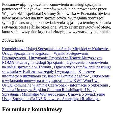
Podsumowując, ogłoszenie o zamówieniu na usługi sprzątania
pomieszczeń budynków i terenów wokół nich, prowadzone przez
Wojewódzki Inspektorat Ochrony Środowiska w Poznaniu, otwiera
nowe możliwości dla firm sprzątających. Wymagania dotyczące
sytuacji finansowej oraz doświadczenia są jasne, a terminy składania
i otwarcia ofert są ściśle określone. Warto zatem przygotować ofertę,
która spełni wszystkie kryteria i złożyć ją w wyznaczonym terminie.
Zobacz także:
Kompleksowe Usługi Sprzątania dla Straży Miejskiej w Krakowie
,
Usługi Sprzątania w Kępicach - Wyniki Postępowania
Przetargowego
,
Utrzymanie Czystości w Teatrze Muzycznym
ROMA: Przetarg na Usługi Sprzątania
,
Ogłoszenie o zamówieniu
na usługi sprzątania w Toruniu
,
Ogłoszenie o zamówieniu na usługi
sprzątania w Kaliszu - szczegóły i wymagania
,
Kluczowe
informacje o utrzymaniu czystości w Gminie Zagórów
,
Ogłoszenie
o wykonaniu umowy na usługi sprzątania w KWP Wrocław
,
Usługi komunalne w gminie Czerwonak - informacje o ogłoszeniu
,
Zmiana Umowy w Śląskim Centrum Rehabilitacji - Usługi
Sprzątania i Minimalne Wynagrodzenie
,
Umowa o Świadczenie
Usług Sprzątania dla IAS Katowice - Szczegóły i Realizacja
,
Formularz kontaktowy